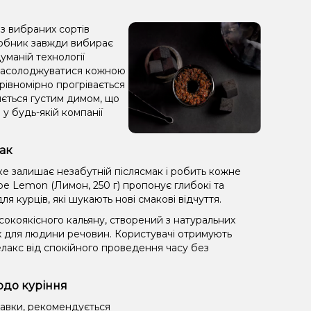
з вибраних сортів
иробник завжди вибирає
уманій технології
 насолоджуватися кожною
 рівномірно прогрівається
зняється густим димом, що
у будь-якій компанії
ак
е залишає незабутній післясмак і робить кожне
e Lemon (Лимон, 250 г) пропонує глибокі та
 курців, які шукають нові смакові відчуття.
окоякісного кальяну, створений з натуральних
х для людини речовин. Користувачі отримують
лакс від спокійного проведення часу без
одо куріння
равки, рекомендується