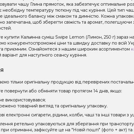
овувати чашу Глина прямоток, яка забезпечує оптимальне роз
є необхідну температуру тютюну під час куріння. Цей тип чаш
не ідеального балансу між смаком та димністю. Кожна упаковк
но запечатана, щоб зберегти свіжість та аромат, полегшуючи 
остей.
е купити Кальянна суміш Swipe Lemon (Лимон, 250 г) зараз н
мо конкурентоспроможні ціни та швидку доставку по всій Укра
та приємним. Ознайомтеся з нашим широким асортиментом
к
 варіант для наступного сеансу куріння.
ія
ємо тільки оригінальну продукцію від перевірених постачальн
е повернути або обміняти товар протягом 14 днів, якщо:
 не використовувався;
режено товарний вигляд та оригінальну упаковку.
і електронні сигарети, рідини, колби, чаші та інші товари з
влення ретельно упаковуються для зберігання при транспорт
при отриманні, зафіксуйте це на "Новій пошті" (фото + акт) та