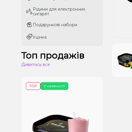
Рідини для електронних
Рідини для електронних
сигарет
сигарет
Подарункові набори
Подарункові набори
Уцінка
Уцінка
Топ продажів
Дивитись все
TOP
У наявності