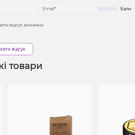
Бали
ити відгук анонімно
лати відгук
жі товари