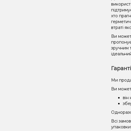
використ
підтриму
хто праг
герметич
втраті як
Ви может
пропонує
зручним 
ідеальний
Гарант
Ми прода
Ви может
він
збе
Одноразов
Всі замо
упаковки 