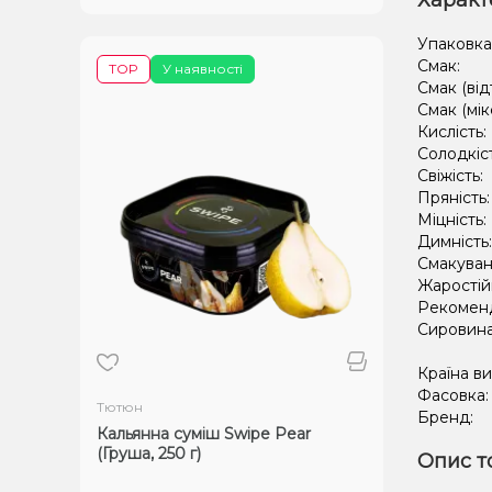
Характ
Упаковка
Смак:
TOP
У наявності
Смак (від
Смак (мік
Кислість:
Солодкіс
Свіжість:
Пряність
Міцність:
Димність
Смакуван
Жаростій
Рекомен
Сировин
Країна в
Фасовка
Тютюн
Бренд:
Кальянна суміш Swipe Pear
(Груша, 250 г)
Опис т