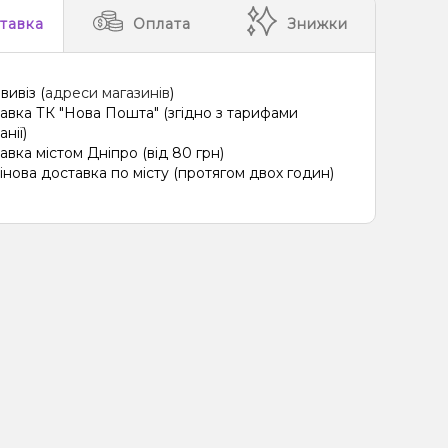
тавка
Оплата
Знижки
вивіз (
адреси магазинів
)
авка ТК "Нова Пошта" (згідно з тарифами
нії)
авка містом Дніпро (від 80 грн)
інова доставка по місту (протягом двох годин)