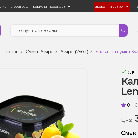
Акції та розіграші
Корисна інформація
Зворотній зв'язок
Г
Тютюн
Суміш Swipe
Swipe (250 г)
Кальянна суміш Sw
Є в 
Кал
Lem
0
0
Ціна:
Смак