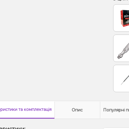
Енерг
Лід/Х
Полун
Ялинк
еристики
та комплектація
Опис
Популярні п