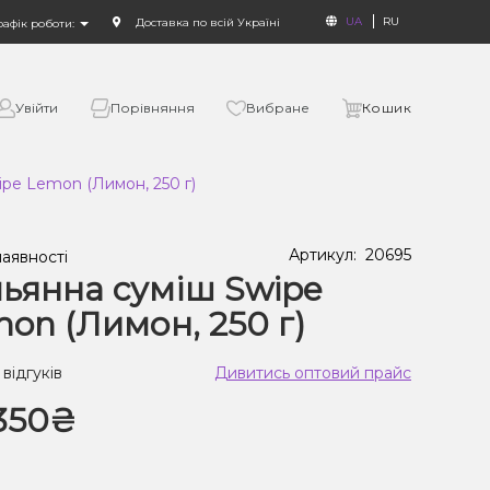
UA
RU
Доставка по всій Україні
рафік роботи:
Увійти
Порівняння
Вибране
Кошик
ipe Lemon (Лимон, 250 г)
Артикул:
20695
наявності
ьянна суміш Swipe
on (Лимон, 250 г)
 відгуків
Дивитись оптовий прайс
350₴