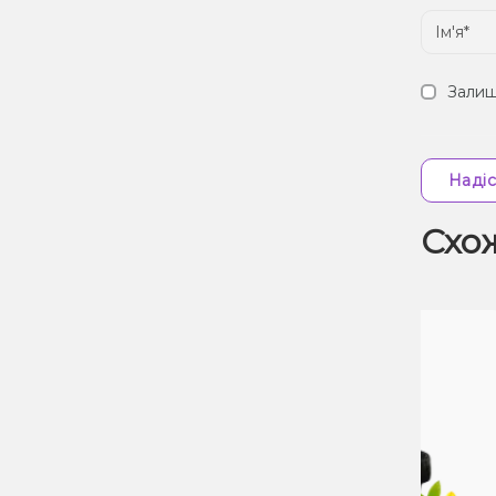
Залиш
Надіс
Схо