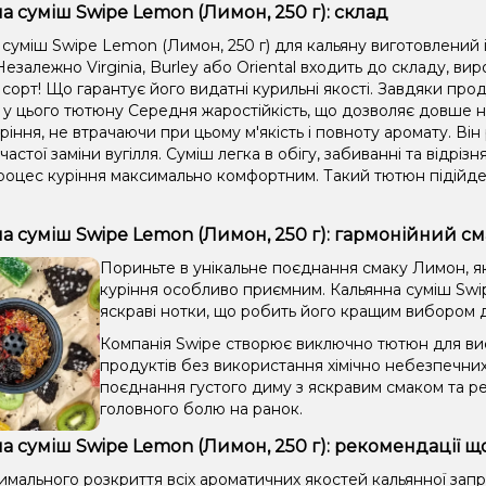
а суміш Swipe Lemon (Лимон, 250 г): склад
суміш Swipe Lemon (Лимон, 250 г) для кальяну виготовлений і
езалежно Virginia, Burley або Oriental входить до складу, в
сорт! Що гарантує його видатні курильні якості. Завдяки прод
 у цього тютюну Середня жаростійкість, що дозволяє довше
ріння, не втрачаючи при цьому м'якість і повноту аромату. Він
 частої заміни вугілля. Суміш легка в обігу, забиванні та відрі
роцес куріння максимально комфортним. Такий тютюн підійде 
а суміш Swipe Lemon (Лимон, 250 г): гармонійний см
Пориньте в унікальне поєднання смаку Лимон, як
куріння особливо приємним. Кальянна суміш Swip
яскраві нотки, що робить його кращим вибором для
Компанія Swipe створює виключно тютюн для вис
продуктів без використання хімічно небезпечни
поєднання густого диму з яскравим смаком та ре
головного болю на ранок.
а суміш Swipe Lemon (Лимон, 250 г): рекомендації щ
имального розкриття всіх ароматичних якостей кальянної зап