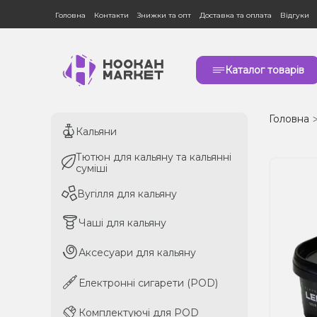
Головна
Контакти
Знижки та опт
Доставка та оплата
Відгуки
Каталог товарів
Головна
Кальяни
Кальяни
Тютюн для кальяну та кальянні
Тютюн для кальяну та кальянні
суміші
суміші
Вугілля для кальяну
Вугілля для кальяну
Чаші для кальяну
Чаші для кальяну
Аксесуари для кальяну
Аксесуари для кальяну
Електронні сигарети (POD)
Електронні сигарети (POD)
Комплектуючі для POD
Комплектуючі для POD