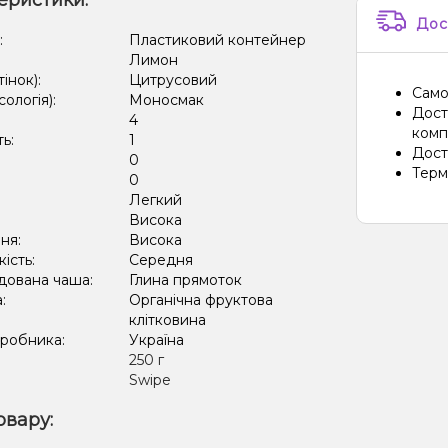
еристики:
Дос
:
Пластиковий контейнер
Лимон
тінок):
Цитрусовий
Само
сологія):
Моносмак
Дост
4
компа
ть:
1
Дост
0
Терм
:
0
Легкий
:
Висока
ня:
Висока
кість:
Середня
дована чаша:
Глина прямоток
а:
Органічна фруктова
клітковина
иробника:
Україна
:
250 г
Swipe
овару: