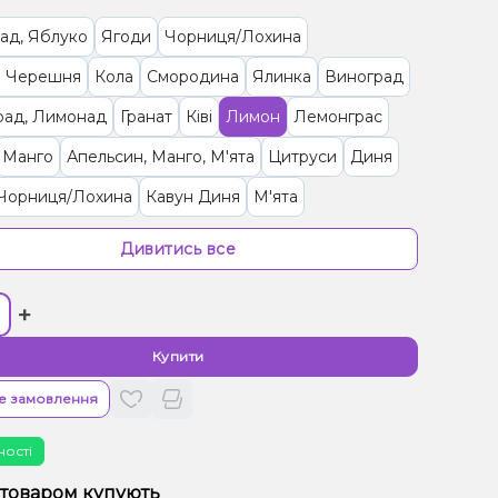
ад, Яблуко
Ягоди
Чорниця/Лохина
 Черешня
Кола
Смородина
Ялинка
Виноград
рад, Лимонад
Гранат
Ківі
Лимон
Лемонграс
Манго
Апельсин, Манго, М'ята
Цитруси
Диня
 Чорниця/Лохина
Кавун Диня
М'ята
ка/Пластівці
Апельсин, Лікер
Апельсин, Маракуя
Дивитись все
к
Персик, Чай
Ананас, Кокос, Ром
+
, Манго
Лимонад, Грейпфрут
Тірамісу
ад, Ягоди
Кавун, Смородина
Малина
Купити
(фруктова)
Полуниця
Пиріг/Кондитерка, Яблуко
е замовлення
, Желе
Цукерки, Мультифрукт
ності
рут, Полуниця, Малина
Банан, Вишня/Черешня
 товаром купують