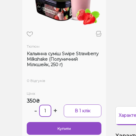
Тютюн
Кальянна суміш Swipe Strawberry
Milkshake (Полуничний
Мілкшейк, 250 г)
0 Відгуків
Ціна:
350₴
-
+
В 1 клік
Характ
Купити