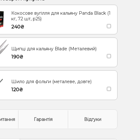
етик
Яблуко
Кокос, Молоко
Морозиво, Ягоди
Кокосове вугілля для кальяну Panda Black (1
олодок
Кориця
Груша/Дюшес
кг, 72 шт, р25)
240₴
иця, Молоко
Згущене молоко
Ананас
а, Мандарин
Щипці для кальяну Blade (Металевий)
190₴
Шило для фольги (металеве, довге)
120₴
итання
Гарантія
Відгуки