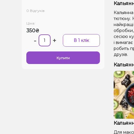
Кальянн
0 Відгуків
Кальянна 
тютюну. Н
Ціна:
найкращі 
350₴
обробки,
сесією ку
-
+
В 1 клік
і вимагає
робить п
друзів.
Купити
Кальянн
Кальянн
Для макс