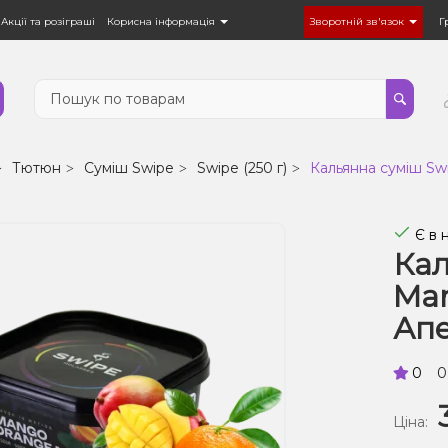
Акції та розіграші
Корисна інформація
Зворотній зв'язок
Г
Тютюн
Суміш Swipe
Swipe (250 г)
Кальянна суміш Swi
Є в 
Кал
Man
Апе
0
0
Ціна: