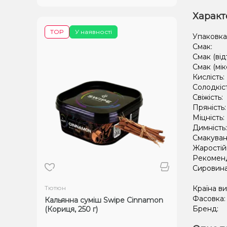
Характ
TOP
У наявності
Упаковка
Смак:
Смак (від
Смак (мік
Кислість:
Солодкіс
Свіжість:
Пряність
Міцність:
Димність
Смакуван
Жаростій
Рекомен
Сировин
Тютюн
Країна в
Фасовка
Кальянна суміш Swipe Cinnamon
Бренд:
(Кориця, 250 г)