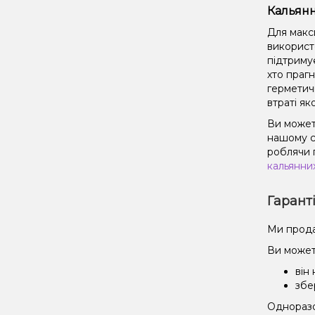
Кальянн
Для макс
використ
підтриму
хто праг
герметич
втраті як
Ви может
нашому с
роблячи 
кальянни
Гарант
Ми прода
Ви может
він
збе
Одноразов