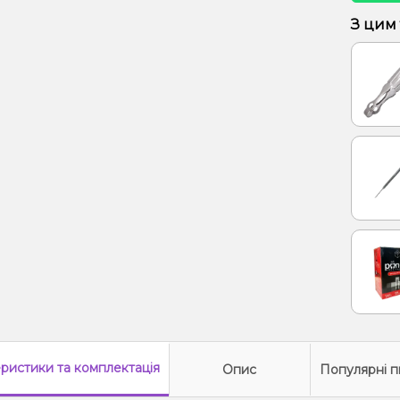
Грейпф
З цим
Енерг
Лід/Х
Полун
Ялинк
еристики
та комплектація
Опис
Популярні п