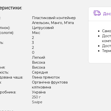
еристики:
Дос
:
Пластиковий контейнер
Апельсин, Манго, М'ята
тінок):
Цитрусовий
Само
сологія):
Мікс
Дост
2
компа
ть:
3
Дост
2
Терм
:
0
Легкий
:
Висока
ня:
Висока
кість:
Середня
дована чаша:
Глина прямоток
а:
Органічна фруктова
клітковина
иробника:
Україна
:
250 г
Swipe