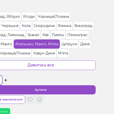
ад, Яблуко
Ягоди
Чорниця/Лохина
 Черешня
Кола
Смородина
Ялинка
Виноград
рад, Лимонад
Гранат
Ківі
Лимон
Лемонграс
Манго
Апельсин, Манго, М'ята
Цитруси
Диня
 Чорниця/Лохина
Кавун Диня
М'ята
ка/Пластівці
Апельсин, Лікер
Апельсин, Маракуя
Дивитись все
к
Персик, Чай
Ананас, Кокос, Ром
+
, Манго
Лимонад, Грейпфрут
Тірамісу
ад, Ягоди
Кавун, Смородина
Малина
Купити
(фруктова)
Полуниця
Пиріг/Кондитерка, Яблуко
е замовлення
, Желе
Цукерки, Мультифрукт
ності