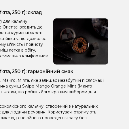
та, 250 г): склад
) для кальяну
 Oriental входить до
тні курильні якості.
тійкість, що дозволяє
у м'якість і повноту
міш легка в обігу,
максимально комфортним.
ята, 250 г): гармонійний смак
Манго, М'ята, яке залишає незабутній післясмак і
янна суміш Swipe Mango Orange Mint (Манго
аві нотки, що робить його кращим вибором для
окоякісного кальяну, створений з натуральних
х для людини речовин. Користувачі отримують
лакс від спокійного проведення часу без