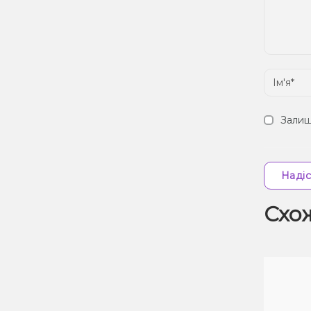
Залиш
Надіс
Схо