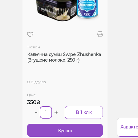
Тютюн
Кальянна суміш Swipe Zhushenka
(Згущене молоко, 250 г)
0 Відгуків
Ціна:
350₴
-
+
В 1 клік
Характ
Купити