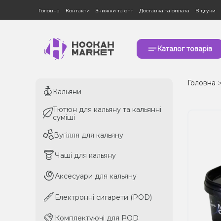
Головна
Контакти
Знижки та опт
Доставка та оплата
Відгуки
Каталог товарів
Головна
Кальяни
Кальяни
Тютюн для кальяну та кальянні
Тютюн для кальяну та кальянні
суміші
суміші
Вугілля для кальяну
Вугілля для кальяну
Чаші для кальяну
Чаші для кальяну
Аксесуари для кальяну
Аксесуари для кальяну
Електронні сигарети (POD)
Електронні сигарети (POD)
Комплектуючі для POD
Комплектуючі для POD