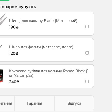
рут, Полуниця, Малина
Банан, Вишня/Черешня
 товаром купують
етик
Яблуко
Кокос, Молоко
Морозиво, Ягоди
Щипці для кальяну Blade (Металевий)
олодок
Кориця
Груша/Дюшес
190₴
иця, Молоко
Згущене молоко
Ананас
а, Мандарин
Шило для фольги (металеве, довге)
120₴
Кокосове вугілля для кальяну Panda Black (1
кг, 72 шт, р25)
240₴
итання
Гарантія
Відгуки