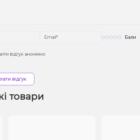
Бали
ити відгук анонімно
лати відгук
жі товари