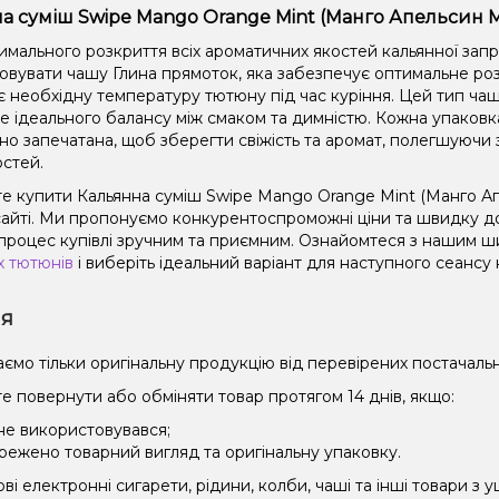
а суміш Swipe Mango Orange Mint (Манго Апельсин М'
имального розкриття всіх ароматичних якостей кальянної зап
овувати чашу Глина прямоток, яка забезпечує оптимальне роз
є необхідну температуру тютюну під час куріння. Цей тип чаш
не ідеального балансу між смаком та димністю. Кожна упаковк
но запечатана, щоб зберегти свіжість та аромат, полегшуючи 
остей.
е купити Кальянна суміш Swipe Mango Orange Mint (Манго Апел
айті. Ми пропонуємо конкурентоспроможні ціни та швидку дос
процес купівлі зручним та приємним. Ознайомтеся з нашим 
х тютюнів
і виберіть ідеальний варіант для наступного сеансу 
ія
ємо тільки оригінальну продукцію від перевірених постачальн
е повернути або обміняти товар протягом 14 днів, якщо:
 не використовувався;
режено товарний вигляд та оригінальну упаковку.
і електронні сигарети, рідини, колби, чаші та інші товари з