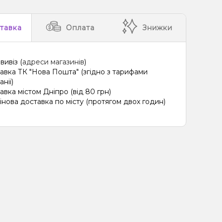
тавка
Оплата
Знижки
вивіз (
адреси магазинів
)
авка ТК "Нова Пошта" (згідно з тарифами
нії)
авка містом Дніпро (від 80 грн)
інова доставка по місту (протягом двох годин)