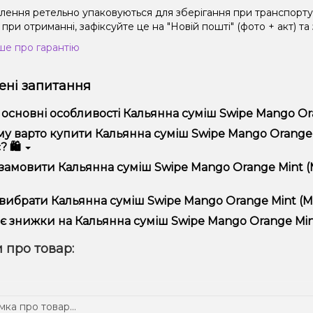
влення ретельно упаковуються для зберігання при транспорт
при отриманні, зафіксуйте це на "Новій пошті" (фото + акт) та
ше про гарантію
ні запитання
 основні особливості Кальянна суміш Swipe Mango Ora
ьянна суміш Swipe Mango Orange Mint (Манго Апельсин М'ята, 2
у варто купити Кальянна суміш Swipe Mango Orange M
ористання та надійністю.
? 🛍️
пропонуємо тільки оригінальну продукцію, широкий асортимент,
замовити Кальянна суміш Swipe Mango Orange Mint (М
лярні акції та знижки для клієнтів!
рмити замовлення можна в кілька кліків:
вибрати Кальянна суміш Swipe Mango Orange Mint (Ма
Додайте Кальянна суміш Swipe Mango Orange Mint (Манго Ап
ір залежить від ваших уподобань – наприклад, якщо це кальян,
є знижки на Кальянна суміш Swipe Mango Orange Mint
п – потужність та смак. Наші менеджери допоможуть підібрати
Перейдіть до оформлення замовлення.
! Ми регулярно проводимо акції та пропонуємо спеціальні проп
 про товар:
Виберіть зручний спосіб оплати та доставки.
ому телеграм-каналі, щоб не проґавити вигідні пропозиції!
Підтвердіть замовлення – ми швидко надішлемо його вам!
тавка доступна по всій Україні, терміни залежать від вашого 