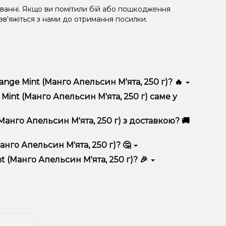
уванні. Якщо ви помітили бій або пошкодження
 зв'яжіться з нами до отримання посилки.
nge Mint (Манго Апельсин М'ята, 250 г)? 🔥
50 г) відрізняється високою якістю, зручністю
int (Манго Апельсин М'ята, 250 г) саме у
 вигідні ціни та швидку доставку. Крім того, у нас
анго Апельсин М'ята, 250 г) з доставкою? 🚚
нго Апельсин М'ята, 250 г)? 🤔
ельсин М'ята, 250 г) до кошика.
 враховуйте розмір, матеріал та тип чаші, якщо
 (Манго Апельсин М'ята, 250 г)? 🎉
 ідеальний варіант.
озиції. Слідкуйте за оновленнями на сайті та в
розташування.