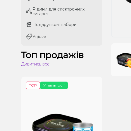
Рідини для електронних
Рідини для електронних
сигарет
сигарет
Подарункові набори
Подарункові набори
Уцінка
Уцінка
Топ продажів
Дивитись все
TOP
У наявності