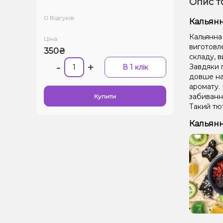
Опис т
0 Відгуків
Кальянн
Кальянна
Ціна:
виготовле
350₴
складу, в
-
+
Завдяки 
В 1 клік
довше на
аромату. 
забиванн
Купити
Такий тют
Кальянн