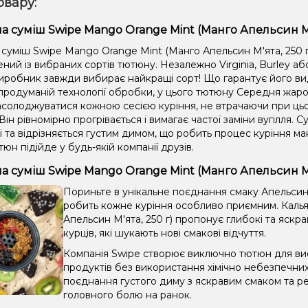
овару:
а суміш Swipe Mango Orange Mint (Манго Апельсин М'я
 суміш Swipe Mango Orange Mint (Манго Апельсин М'ята, 250 г
ний із вибраних сортів тютюну. Незалежно Virginia, Burley або
иробник завжди вибирає найкращі сорт! Що гарантує його вида
продуманій технології обробки, у цього тютюну Середня жарос
солоджуватися кожною сесією куріння, не втрачаючи при цьом
Він рівномірно прогрівається і вимагає частої заміни вугілля. Су
і та відрізняється густим димом, що робить процес куріння 
юн підійде у будь-якій компанії друзів.
а суміш Swipe Mango Orange Mint (Манго Апельсин М'
Пориньте в унікальне поєднання смаку Апельсин, 
робить кожне куріння особливо приємним. Каль
Апельсин М'ята, 250 г) пропонує глибокі та яскр
курців, які шукають нові смакові відчуття.
Компанія Swipe створює виключно тютюн для вис
продуктів без використання хімічно небезпечни
поєднання густого диму з яскравим смаком та ре
головного болю на ранок.