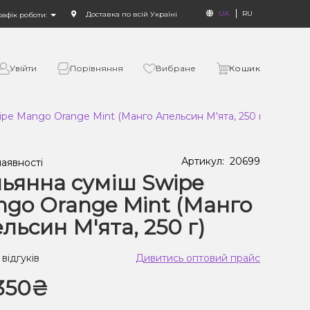
UA
RU
Доставка по всій Україні
рафік роботи:
Увійти
Порівняння
Вибране
Кошик
pe Mango Orange Mint (Манго Апельсин М'ята, 250 г)
Артикул:
20699
наявності
ьянна суміш Swipe
go Orange Mint (Манго
льсин М'ята, 250 г)
 відгуків
Дивитись оптовий прайс
350₴