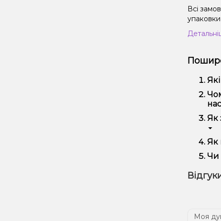
Всі замо
упаковки 
Детальні
Пошире
Які
Кал
Чом
вик
нас
Ми 
Як 
регу
Офо
Як 
Виб
Чи 
вей
Так
Відгуки
наш
Дос