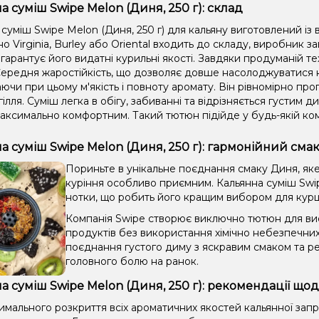
а суміш Swipe Melon (Диня, 250 г): склад
суміш Swipe Melon (Диня, 250 г) для кальяну виготовлений із
 Virginia, Burley або Oriental входить до складу, виробник 
гарантує його видатні курильні якості. Завдяки продуманій те
ередня жаростійкість, що дозволяє довше насолоджуватися к
ючи при цьому м'якість і повноту аромату. Він рівномірно прогр
гілля. Суміш легка в обігу, забиванні та відрізняється густим
аксимально комфортним. Такий тютюн підійде у будь-якій комп
а суміш Swipe Melon (Диня, 250 г): гармонійний сма
Пориньте в унікальне поєднання смаку Диня, яке
куріння особливо приємним. Кальянна суміш Swipe
нотки, що робить його кращим вибором для курців
Компанія Swipe створює виключно тютюн для вис
продуктів без використання хімічно небезпечни
поєднання густого диму з яскравим смаком та ре
головного болю на ранок.
а суміш Swipe Melon (Диня, 250 г): рекомендації щод
имального розкриття всіх ароматичних якостей кальянної зап