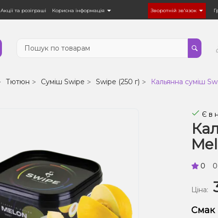
Акції та розіграші
Корисна інформація
Зворотній зв'язок
Г
Тютюн
Суміш Swipe
Swipe (250 г)
Кальянна суміш Swi
Є в 
Кал
Mel
0
0
Ціна:
Смак