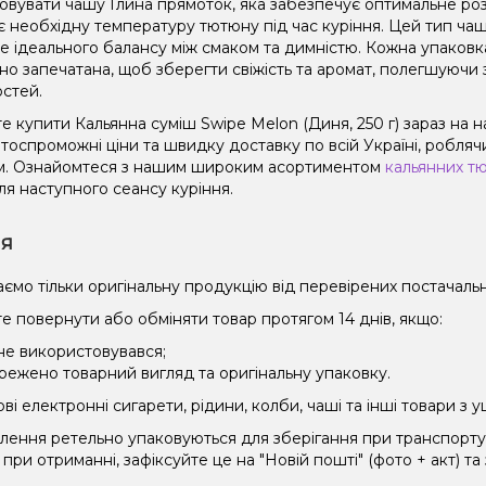
овувати чашу Глина прямоток, яка забезпечує оптимальне роз
є необхідну температуру тютюну під час куріння. Цей тип чаш
не ідеального балансу між смаком та димністю. Кожна упаковк
но запечатана, щоб зберегти свіжість та аромат, полегшуючи 
остей.
е купити Кальянна суміш Swipe Melon (Диня, 250 г) зараз на 
оспроможні ціни та швидку доставку по всій Україні, роблячи
. Ознайомтеся з нашим широким асортиментом
кальянних т
ля наступного сеансу куріння.
ія
ємо тільки оригінальну продукцію від перевірених постачальн
е повернути або обміняти товар протягом 14 днів, якщо:
 не використовувався;
режено товарний вигляд та оригінальну упаковку.
і електронні сигарети, рідини, колби, чаші та інші товари з
влення ретельно упаковуються для зберігання при транспорт
при отриманні, зафіксуйте це на "Новій пошті" (фото + акт) та