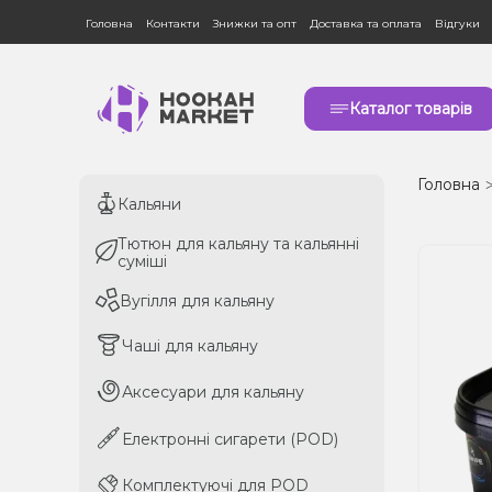
Головна
Контакти
Знижки та опт
Доставка та оплата
Відгуки
Каталог товарів
Головна
Кальяни
Кальяни
Тютюн для кальяну та кальянні
Тютюн для кальяну та кальянні
суміші
суміші
Вугілля для кальяну
Вугілля для кальяну
Чаші для кальяну
Чаші для кальяну
Аксесуари для кальяну
Аксесуари для кальяну
Електронні сигарети (POD)
Електронні сигарети (POD)
Комплектуючі для POD
Комплектуючі для POD