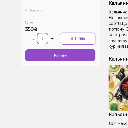
Кальянн
0 Відгуків
Кальянна 
Незалежно
Ціна:
сорт! Що 
350₴
тютюну С
не втрача
-
+
В 1 клік
заміни ву
куріння м
Купити
Кальянн
Кальянн
Для макс