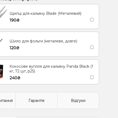
етик
Яблуко
Кокос, Молоко
Морозиво, Ягоди
Щипці для кальяну Blade (Металевий)
олодок
Кориця
Груша/Дюшес
190₴
иця, Молоко
Згущене молоко
Ананас
а, Мандарин
Шило для фольги (металеве, довге)
120₴
Кокосове вугілля для кальяну Panda Black (1
кг, 72 шт, р25)
240₴
итання
Гарантія
Відгуки