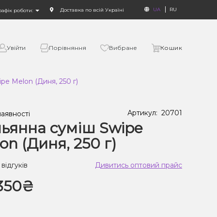
UA
RU
Доставка по всій Україні
рафік роботи:
Увійти
Порівняння
Вибране
Кошик
pe Melon (Диня, 250 г)
Артикул:
20701
наявності
ьянна суміш Swipe
on (Диня, 250 г)
 відгуків
Дивитись оптовий прайс
350₴