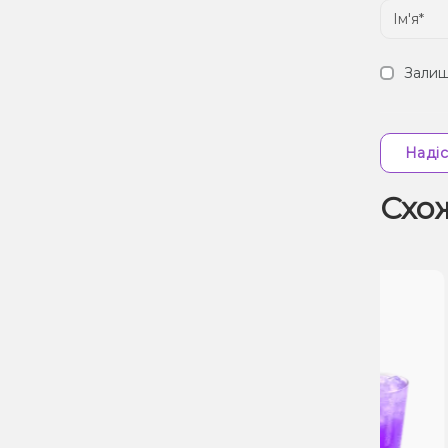
Залиш
Надіс
Схо
Знижка 7%