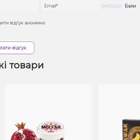
Бали
ити відгук анонімно
лати відгук
жі товари