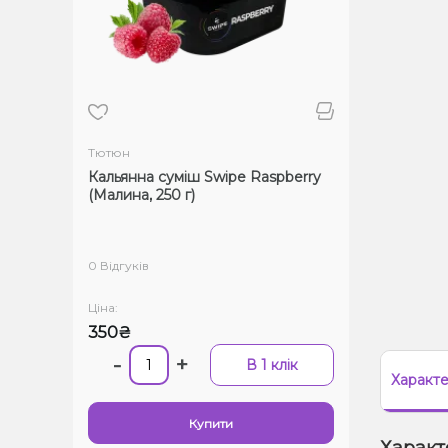
Тютюн
Кальянна суміш Swipe Raspberry
(Малина, 250 г)
0 Відгуків
Ціна:
350₴
-
+
В 1 клік
Характ
Купити