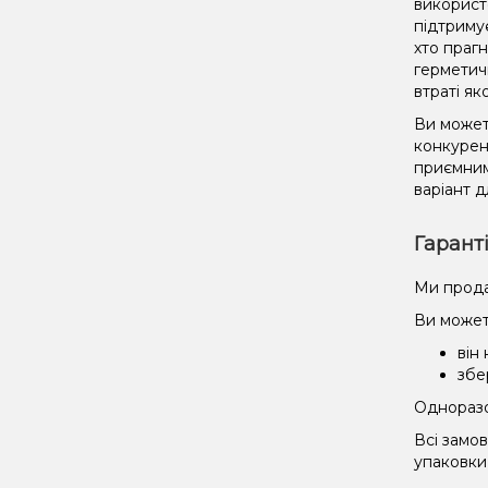
використ
підтриму
хто праг
герметич
втраті як
Ви может
конкурент
приємним
варіант д
Гарант
Ми прода
Ви может
він
збе
Одноразов
Всі замо
упаковки 