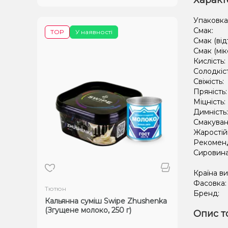
Характ
Упаковка
Смак:
TOP
У наявності
Смак (від
Смак (мік
Кислість:
Солодкіс
Свіжість:
Пряність
Міцність:
Димність
Смакуван
Жаростій
Рекомен
Сировин
Країна в
Фасовка
Тютюн
Бренд:
Кальянна суміш Swipe Zhushenka
(Згущене молоко, 250 г)
Опис т