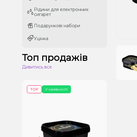
Рідини для електронних
Рідини для електронних
сигарет
сигарет
Подарункові набори
Подарункові набори
Уцінка
Уцінка
Топ продажів
Дивитись все
TOP
У наявності