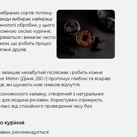
 вибраних сортів тютюну.
завжди вибирає найкращі
хнології обробки, у цього
ожною сесією куріння,
івається і вимагає частої
 димом, що робить процес
анії друзів.
к
 залишає незабутній післясмак і робить кожне
 Melon (Диня, 250 г) пропонує глибокі та яскраві
, які шукають нові смакові відчуття.
окоякісного кальяну, створений з натуральних
х для людини речовин. Користувачі отримують
лакс від спокійного проведення часу без
о куріння
равки, рекомендується