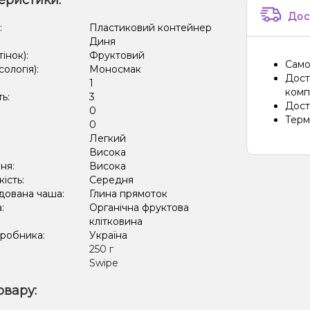
еристики:
Дос
:
Пластиковий контейнер
Диня
тінок):
Фруктовий
Само
сологія):
Моносмак
Дост
1
компа
ть:
3
Дост
0
Терм
:
0
Легкий
:
Висока
ня:
Висока
кість:
Середня
дована чаша:
Глина прямоток
а:
Органічна фруктова
клітковина
иробника:
Україна
:
250 г
Swipe
овару: