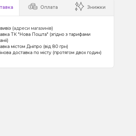
тавка
Оплата
Знижки
вивіз (
адреси магазинів
)
авка ТК "Нова Пошта" (згідно з тарифами
нії)
авка містом Дніпро (від 80 грн)
інова доставка по місту (протягом двох годин)