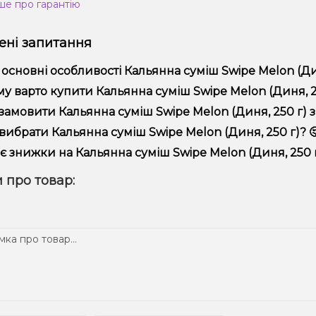
ше про гарантію
ні запитання
 основні особливості Кальянна суміш Swipe Melon (Дин
ьянна суміш Swipe Melon (Диня, 250 г) відрізняється високою я
у варто купити Кальянна суміш Swipe Melon (Диня, 250
пропонуємо тільки оригінальну продукцію, широкий асортимент,
замовити Кальянна суміш Swipe Melon (Диня, 250 г) з
лярні акції та знижки для клієнтів!
рмити замовлення можна в кілька кліків:
вибрати Кальянна суміш Swipe Melon (Диня, 250 г)? 
Додайте Кальянна суміш Swipe Melon (Диня, 250 г) до коши
ір залежить від ваших уподобань – наприклад, якщо це кальян,
є знижки на Кальянна суміш Swipe Melon (Диня, 250 г
п – потужність та смак. Наші менеджери допоможуть підібрати
Перейдіть до оформлення замовлення.
! Ми регулярно проводимо акції та пропонуємо спеціальні проп
 про товар:
Виберіть зручний спосіб оплати та доставки.
ому телеграм-каналі, щоб не проґавити вигідні пропозиції!
Підтвердіть замовлення – ми швидко надішлемо його вам!
тавка доступна по всій Україні, терміни залежать від вашого 