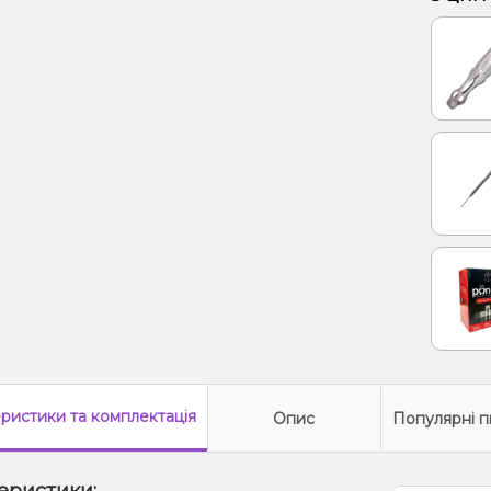
Енерг
Лід/Х
Полун
Ялинк
еристики
та комплектація
Опис
Популярні п