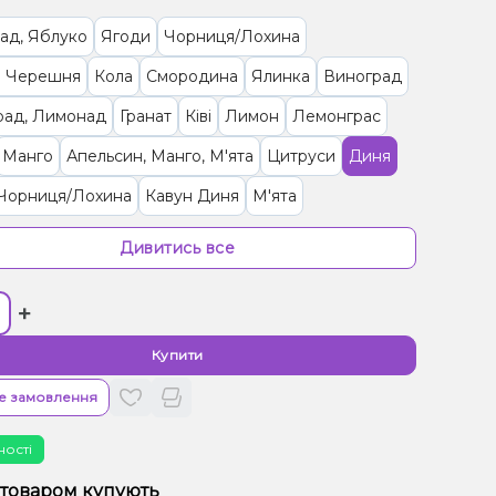
ад, Яблуко
Ягоди
Чорниця/Лохина
 Черешня
Кола
Смородина
Ялинка
Виноград
рад, Лимонад
Гранат
Ківі
Лимон
Лемонграс
Манго
Апельсин, Манго, М'ята
Цитруси
Диня
 Чорниця/Лохина
Кавун Диня
М'ята
ка/Пластівці
Апельсин, Лікер
Апельсин, Маракуя
Дивитись все
к
Персик, Чай
Ананас, Кокос, Ром
+
, Манго
Лимонад, Грейпфрут
Тірамісу
ад, Ягоди
Кавун, Смородина
Малина
Купити
(фруктова)
Полуниця
Пиріг/Кондитерка, Яблуко
е замовлення
, Желе
Цукерки, Мультифрукт
ності
рут, Полуниця, Малина
Банан, Вишня/Черешня
 товаром купують