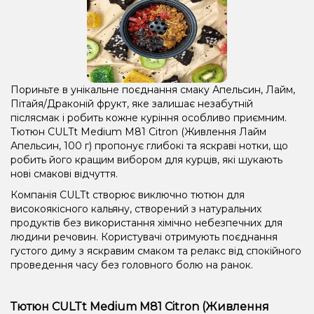
Пориньте в унікальне поєднання смаку Апельсин, Лайм,
Пітайя/Драконій фрукт, яке залишає незабутній
післясмак і робить кожне куріння особливо приємним.
Тютюн CULTt Medium M81 Citron (Живлення Лайм
Апельсин, 100 г) пропонує глибокі та яскраві нотки, що
робить його кращим вибором для курців, які шукають
нові смакові відчуття.
Компанія CULTt створює виключно тютюн для
високоякісного кальяну, створений з натуральних
продуктів без використання хімічно небезпечних для
людини речовин. Користувачі отримують поєднання
густого диму з яскравим смаком та релакс від спокійного
проведення часу без головного болю на ранок.
Тютюн CULTt Medium M81 Citron (Живлення