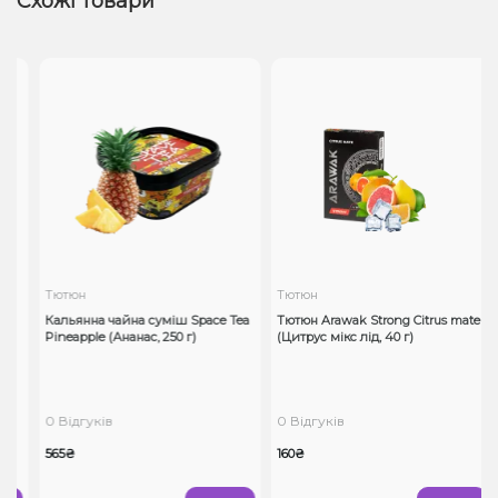
Схожі товари
Тютюн
Тютюн
40
Кальянна чайна суміш Space Tea
Тютюн Arawak Strong Citrus mate
Pineapple (Ананас, 250 г)
(Цитрус мікс лід, 40 г)
0 Відгуків
0 Відгуків
565₴
160₴