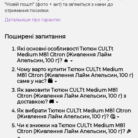
"Новій пошті" (фото + акт) та зв'яжіться з нами до
отримання посилки.
Детальніше про гарантію
Поширені запитання
Які основні особливості Тютюн CULTt
Medium M81 Citron (Живлення Лайм
Апельсин, 100 г)? 🔥
Тютюн CULTt Medium M81 Citron (Живлення Лайм
Чому варто купити Тютюн CULTt Medium
Апельсин, 100 г) відрізняється високою якістю,
M81 Citron (Живлення Лайм Апельсин, 100 г)
зручністю використання та надійністю.
саме у нас? 🛍️
Ми пропонуємо тільки оригінальну продукцію,
Як замовити Тютюн CULTt Medium M81
широкий асортимент, вигідні ціни та швидку
Citron (Живлення Лайм Апельсин, 100 г) з
доставку. Крім того, у нас регулярні акції та знижки
доставкою? 🚚
для клієнтів!
Оформити замовлення можна в кілька кліків:
Як вибрати Тютюн CULTt Medium M81 Citron
(Живлення Лайм Апельсин, 100 г)? 🤔
Додайте Тютюн CULTt Medium M81 Citron
(Живлення Лайм Апельсин, 100 г) до кошика.
Вибір залежить від ваших уподобань – наприклад,
Чи є знижки на Тютюн CULTt Medium M81
Перейдіть до оформлення замовлення.
якщо це кальян, враховуйте розмір, матеріал та тип
Citron (Живлення Лайм Апельсин, 100 г)? 🎉
чаші, якщо вейп – потужність та смак. Наші
Виберіть зручний спосіб оплати та доставки.