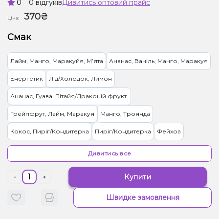
0
0 відгуків
Дивитись оптовий прайс
370₴
Ціна:
Смак
Лайм, Манго, Маракуйя, Мʼята
Ананас, Ваніль, Манго, Маракуя
Енергетик
Лід/Холодок, Лимон
Ананас, Гуава, Пітайя/Драконій фрукт.
Грейпфрут, Лайм, Маракуя
Манго, Троянда
Кокос, Пиріг/Кондитерка
Пиріг/Кондитерка
Фейхоа
Диня, Жуйка (фруктова)
Чорниця/Лохина
Гранат
Дивитись все
Лайм, Бузина
Ваніль, Вишня/Черешня, Кола
Купити
-
+
Вишня/Черешня, Чорниця/Лохина
Швидке замовлення
Малина, Персик, Лід/Холодок