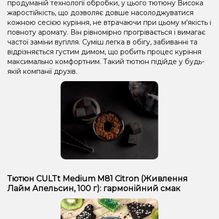
продуманій технології обробки, у цього тютюну Висока
жаростійкість, що дозволяє довше насолоджуватися
кожною сесією куріння, не втрачаючи при цьому м'якість і
повноту аромату. Він рівномірно прогрівається і вимагає
частої заміни вугілля. Суміш легка в обігу, забиванні та
відрізняється густим димом, що робить процес куріння
максимально комфортним. Такий тютюн підійде у будь-
якій компанії друзів.
Тютюн CULTt Medium M81 Citron (Живлення
Лайм Апельсин, 100 г): гармонійний смак