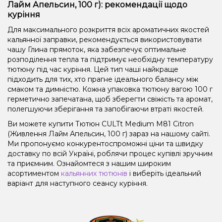
Лайм Апельсин, 100 г): рекомендації щодо
куріння
Для максимального розкриття всіх ароматичних якостей
кальянної заправки, рекомендується використовувати
чашу Глина прямоток, яка забезпечує оптимальне
розподілення тепла та підтримує необхідну температуру
тютюну під час куріння. Цей тип чаші найкраще
підходить для тих, хто прагне ідеального балансу між
смаком та димністю. Кожна упаковка тютюну вагою 100 г
герметично запечатана, щоб зберегти свіжість та аромат,
полегшуючи зберігання та запобігаючи втраті якостей.
Ви можете купити Тютюн CULTt Medium M81 Citron
(Живлення Лайм Апельсин, 100 г) зараз на нашому сайті.
Ми пропонуємо конкурентоспроможні ціни та швидку
доставку по всій Україні, роблячи процес купівлі зручним
та приємним. Ознайомтеся з нашим широким
асортиментом
кальянних тютюнів
і виберіть ідеальний
варіант для наступного сеансу куріння.