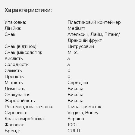
Апельсин, Лайм, Лід/Холодок, Квіти
Ананас, Кавун, Диня
Характеристики:
Апельсин, Лайм, М'ята
Грейпфрут, Полуниця, Малина
Упаковка:
Пластиковий контейнер
Лінійка:
Medium
Полуниця, Пиріг/Кондитерка, Чізкейк
Смак:
Апельсин, Лайм, Пітайя/
Амарето, Лимон, Пиріг/Кондитерка
Виноград, Лід/Холодок
Драконій фрукт
Смак (відтінок):
Цитрусовий
Апельсин, Грейпфрут
Кавун, Ягоди
Смак (міксологія):
Мікс
Кислість:
3
Солодкість:
3
Свіжість:
0
Пряність:
0
Міцність:
Середній
Димність:
Висока
Смакування:
Висока
Жаростійкість:
Висока
Рекомендована чаша:
Глина прямоток
Сировина:
Virginia, Burley
Країна виробника:
Україна
Фасовка:
100 г
Бренд:
CULTt