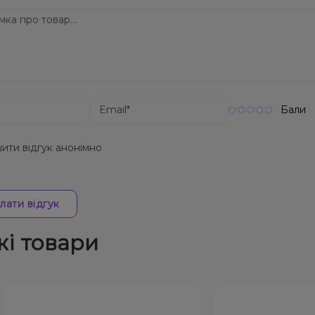
Бали
ити відгук анонімно
лати відгук
жі товари