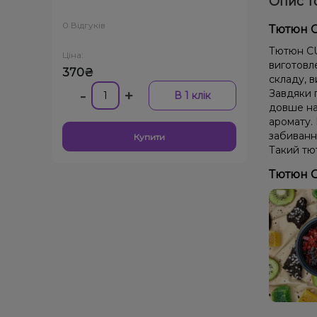
Опис т
0 Відгуків
Тютюн C
Тютюн CUL
Ціна:
виготовле
370₴
складу, в
-
+
Завдяки 
В 1 клік
довше на
аромату. 
забиванн
Купити
Такий тют
Тютюн C