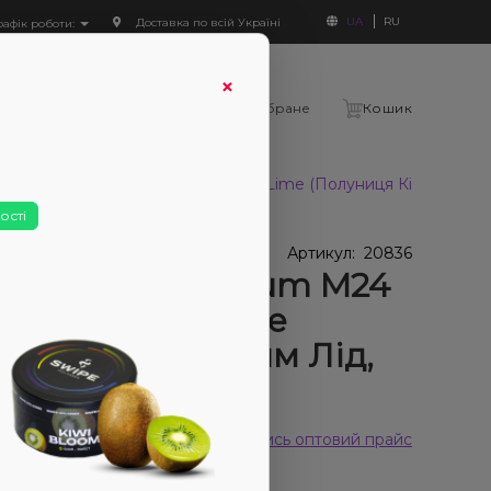
UA
RU
Доставка по всій Україні
рафік роботи:
×
Увійти
Порівняння
Вибране
Кошик
LTt Medium M24 Strawberry Kiwi Lime (Полуниця Ківі Лайм Лід
ості
У наявності
 наявності
Артикул:
20836
тюн CULTt Medium M24
awberry Kiwi Lime
луниця Ківі Лайм Лід,
 г)
 відгуків
Дивитись оптовий прайс
370₴