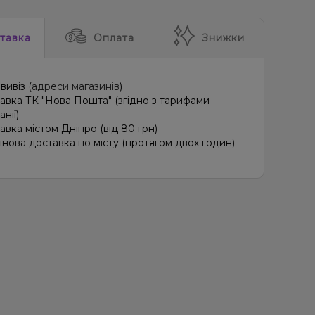
 Лимон
Печиво
Лайм, Лід/Холодок
тавка
Оплата
Знижки
Полуниця, М'ята
ин, Лайм, Лід/Холодок, Квіти
Ананас, Кавун, Диня
вивіз (
адреси магазинів
)
ин, Лайм, М'ята
Грейпфрут, Полуниця, Малина
авка ТК "Нова Пошта" (згідно з тарифами
нії)
ця, Пиріг/Кондитерка, Чізкейк
авка містом Дніпро (від 80 грн)
інова доставка по місту (протягом двох годин)
о, Лимон, Пиріг/Кондитерка
ад, Лід/Холодок
Апельсин, Грейпфрут
 Ягоди