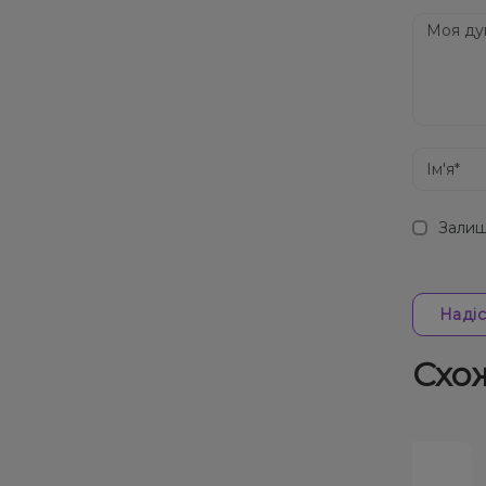
Залиш
Надіс
Схо