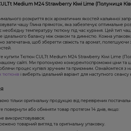
ULTt Medium M24 Strawberry Kiwi Lime (Полуниця Ківі
имального розкриття всіх ароматичних якостей кальянної зап
овувати чашу Глина прямоток, яка забезпечує оптимальне роз
є необхідну температуру тютюну під час куріння. Цей тип чаш
не ідеального балансу між смаком та димністю. Кожна упаковк
но запечатана, щоб зберегти свіжість та аромат, полегшуючи 
остей.
е купити Тютюн CULTt Medium M24 Strawberry Kiwi Lime (Полу
 нашому сайті. Ми пропонуємо конкурентоспроможні ціни та ш
 роблячи процес купівлі зручним та приємним. Ознайомтеся 
х тютюнів
і виберіть ідеальний варіант для наступного сеансу 
ія
ємо тільки оригінальну продукцію від перевірених постачальн
е повернути або обміняти товар протягом 14 днів, якщо:
 не використовувався;
режено товарний вигляд та оригінальну упаковку.