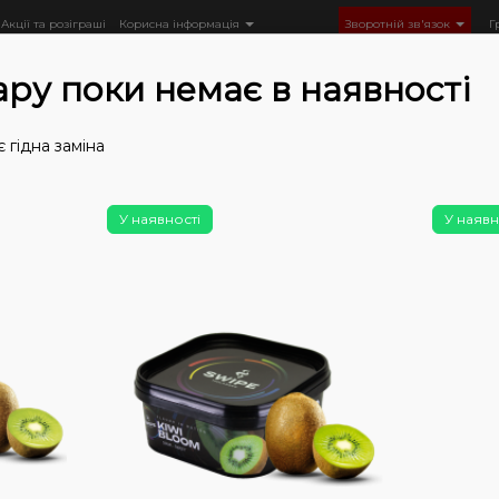
Акції та розіграші
Корисна інформація
Зворотній зв'язок
Г
ару поки немає в наявності
 гідна заміна
Тютюн
Тютюн CULTt
CULTt Medium (100 г)
Тютюн CU
У наявності
У наявн
Немає у
Тю
Str
(По
100
0
0