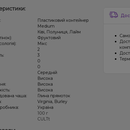
Кола,
еристики:
Дос
Диня, 
:
Пластиковий контейнер
Medium
Апельс
Ківі, Полуниця, Лайм
Само
тінок):
Фруктовий
Апельс
Дост
сологія):
Мікс
компа
Полуни
2
Дост
ть:
3
Терм
Амарет
0
:
0
Виногр
Середній
:
Висока
Кавун,
ня:
Висока
кість:
Висока
дована чаша:
Глина прямоток
а:
Virginia, Burley
иробника:
Україна
:
100 г
CULTt