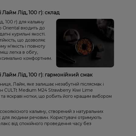
Лайм Лід, 100 г): склад
, 100 г) для кальяну
 Oriental входить до
тні курильні якості.
ійкість, що дозволяє
у м'якість і повноту
міш легка в обігу,
максимально комфортним.
 Лайм Лід, 100 г): гармонійний смак
ниця, Лайм, яке залишає незабутній післясмак і
н CULTt Medium M24 Strawberry Kiwi Lime
і та яскраві нотки, що робить його кращим вибором
окоякісного кальяну, створений з натуральних
х для людини речовин. Користувачі отримують
лакс від спокійного проведення часу без