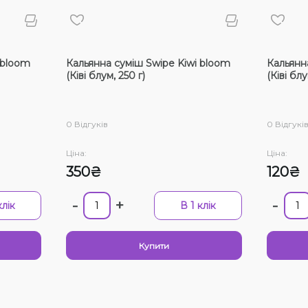
Ціна:
Смак
 bloom
Кальянна суміш Swipe Kiwi bloom
Кальянн
Лайм, 
(Ківі блум, 250 г)
(Ківі блу
Ананас
Лід/Х
0 Відгуків
0 Відгукі
Ананас
Ціна:
Ціна:
Грейпф
350₴
120₴
Кокос,
-
+
-
клік
В 1 клік
Диня, 
Лайм, 
Купити
Вишня
Вибра
Малина
Немає 