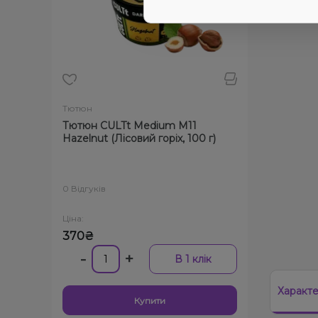
Тютюн
Тютюн CULTt Medium M11
Hazelnut (Лісовий горіх, 100 г)
0 Відгуків
Ціна:
370₴
-
+
В 1 клік
Характ
Купити