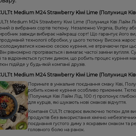
овару:
ULTt Medium M24 Strawberry Kiwi Lime (Полуниця Ківі 
Tt Medium M24 Strawberry Kiwi Lime (Полуниця Ківі Лайм Лід
ний із вибраних сортів тютюну. Незалежно Virginia, Burley або
иробник завжди вибирає найкращі сорт! Що гарантує його вида
продуманій технології обробки, у цього тютюну Висока жарост
солоджуватися кожною сесією куріння, не втрачаючи при цьом
Він рівномірно прогрівається і вимагає частої заміни вугілля. Су
і та відрізняється густим димом, що робить процес куріння 
юн підійде у будь-якій компанії друзів.
ULTt Medium M24 Strawberry Kiwi Lime (Полуниця Ківі
Пориньте в унікальне поєднання смаку Ківі, Полу
робить кожне куріння особливо приємним. Тютю
(Полуниця Ківі Лайм Лід, 100 г) пропонує глибок
для курців, які шукають нові смакові відчуття.
Компанія CULTt створює виключно тютюн для вис
продуктів без використання хімічно небезпечни
поєднання густого диму з яскравим смаком та ре
головного болю на ранок.