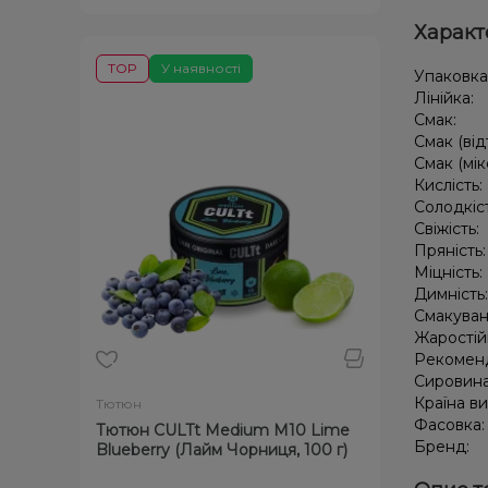
Характ
TOP
У наявності
Упаковка
Лінійка:
Смак:
Смак (від
Смак (мік
Кислість:
Солодкіс
Свіжість:
Пряність
Міцність:
Димність
Смакуван
Жаростій
Рекомен
Сировин
Країна в
Тютюн
Фасовка
Тютюн CULTt Medium M10 Lime
Бренд:
Blueberry (Лайм Чорниця, 100 г)