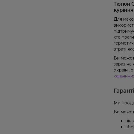
Тютюн C
куріння
Для макс
використ
підтриму
хто праг
герметич
втраті як
Ви может
зараз на
Україні,
кальянни
Гарант
Ми прода
Ви может
він
збе