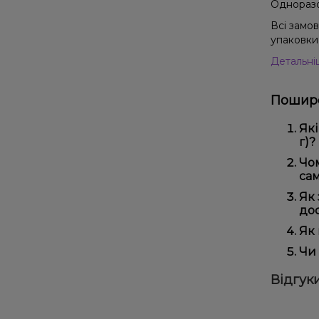
Одноразов
Всі замо
упаковки 
Детальні
Пошире
Які
г)?
Тют
Чом
зру
сам
Ми 
Як 
регу
дос
Офо
Як 
Виб
Чи 
вей
Так
Відгуки
наш
Дос