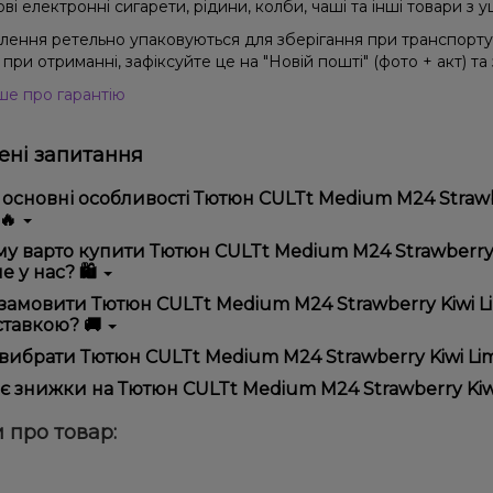
і електронні сигарети, рідини, колби, чаші та інші товари з
влення ретельно упаковуються для зберігання при транспорт
при отриманні, зафіксуйте це на "Новій пошті" (фото + акт) та
ше про гарантію
ні запитання
 основні особливості Тютюн CULTt Medium M24 Strawbe
 🔥
юн CULTt Medium M24 Strawberry Kiwi Lime (Полуниця Ківі Лайм
у варто купити Тютюн CULTt Medium M24 Strawberry Ki
чністю використання та надійністю.
е у нас? 🛍️
пропонуємо тільки оригінальну продукцію, широкий асортимент,
замовити Тютюн CULTt Medium M24 Strawberry Kiwi Lim
лярні акції та знижки для клієнтів!
тавкою? 🚚
рмити замовлення можна в кілька кліків:
вибрати Тютюн CULTt Medium M24 Strawberry Kiwi Lime
Додайте Тютюн CULTt Medium M24 Strawberry Kiwi Lime (Пол
ір залежить від ваших уподобань – наприклад, якщо це кальян,
є знижки на Тютюн CULTt Medium M24 Strawberry Kiwi 
п – потужність та смак. Наші менеджери допоможуть підібрати
Перейдіть до оформлення замовлення.
! Ми регулярно проводимо акції та пропонуємо спеціальні проп
 про товар:
Виберіть зручний спосіб оплати та доставки.
ому телеграм-каналі, щоб не проґавити вигідні пропозиції!
Підтвердіть замовлення – ми швидко надішлемо його вам!
тавка доступна по всій Україні, терміни залежать від вашого 