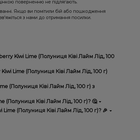
 уцінкою поверненню не підлягають.
уванні. Якщо ви помітили бій або пошкодження
 зв'яжіться з нами до отримання посилки.
rry Kiwi Lime (Полуниця Ківі Лайм Лід, 100
 Лід, 100 г) відрізняється високою якістю,
wi Lime (Полуниця Ківі Лайм Лід, 100 г)
 вигідні ціни та швидку доставку. Крім того, у нас
e (Полуниця Ківі Лайм Лід, 100 г) з
 (Полуниця Ківі Лайм Лід, 100 г)? 🤔
униця Ківі Лайм Лід, 100 г) до кошика.
 враховуйте розмір, матеріал та тип чаші, якщо
Lime (Полуниця Ківі Лайм Лід, 100 г)? 🎉
 ідеальний варіант.
озиції. Слідкуйте за оновленнями на сайті та в
розташування.