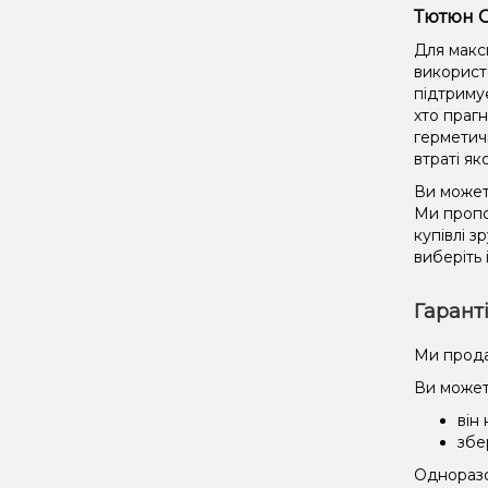
Тютюн C
Для макс
використ
підтриму
хто праг
герметич
втраті як
Ви может
Ми пропо
купівлі 
виберіть 
Гарант
Ми прода
Ви может
він
збе
Одноразов