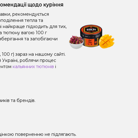
екомендації щодо куріння
равки, рекомендується
поділення тепла та
і найкраще підходить для тих,
а тютюну вагою 100 г
зберігання та запобігаючи
00 г) зараз на нашому сайті.
 Україні, роблячи процес
ментом
кальянних тютюнів
і
иків та брендів.
 уцінкою поверненню не підлягають.