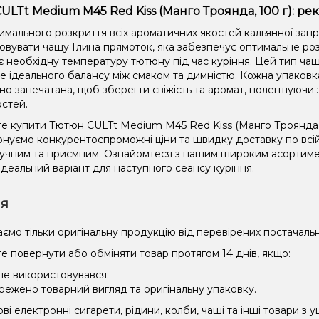
ULTt Medium M45 Red Kiss (Манго Троянда, 100 г): р
имального розкриття всіх ароматичних якостей кальянної зап
овувати чашу Глина прямоток, яка забезпечує оптимальне роз
є необхідну температуру тютюну під час куріння. Цей тип чаш
не ідеального балансу між смаком та димністю. Кожна упаковк
но запечатана, щоб зберегти свіжість та аромат, полегшуючи 
остей.
е купити Тютюн CULTt Medium M45 Red Kiss (Манго Троянда, 1
нуємо конкурентоспроможні ціни та швидку доставку по всій
зручним та приємним. Ознайомтеся з нашим широким асорти
ідеальний варіант для наступного сеансу куріння.
ія
ємо тільки оригінальну продукцію від перевірених постачальн
е повернути або обміняти товар протягом 14 днів, якщо:
 не використовувався;
режено товарний вигляд та оригінальну упаковку.
і електронні сигарети, рідини, колби, чаші та інші товари з