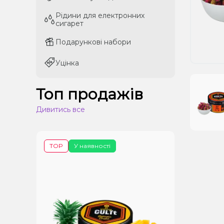
Рідини для електронних
Рідини для електронних
сигарет
сигарет
Подарункові набори
Подарункові набори
Уцінка
Уцінка
Топ продажів
Дивитись все
TOP
У наявності