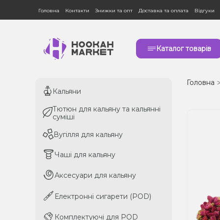
Головна
Контакти
Знижки та опт
Доставка та оплата
Відгуки
Каталог товарів
Головна
Кальяни
Кальяни
Тютюн для кальяну та кальянні
Тютюн для кальяну та кальянні
суміші
суміші
Вугілля для кальяну
Вугілля для кальяну
Чаші для кальяну
Чаші для кальяну
Аксесуари для кальяну
Аксесуари для кальяну
Електронні сигарети (POD)
Електронні сигарети (POD)
Комплектуючі для POD
Комплектуючі для POD