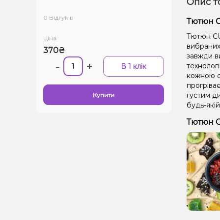
Опис т
0 Відгуків
Тютюн C
Тютюн CU
Ціна:
вибраних 
370₴
завжди в
-
+
технолог
В 1 клік
кожною се
прогріває
густим д
Купити
будь-якій
Тютюн C