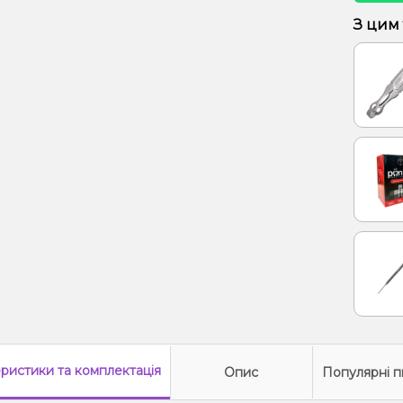
Кактус
З цим
Лайм, 
Виног
Кактус
Жуйка 
Апельс
Манго
Пітай
Апельс
Апель
Кавун,
Кавун
еристики
та комплектація
Опис
Популярні п
Кола,