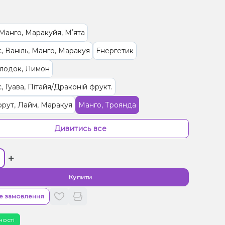
Манго, Маракуйя, Мʼята
, Ваніль, Манго, Маракуя
Енергетик
олодок, Лимон
, Гуава, Пітайя/Драконій фрукт.
рут, Лайм, Маракуя
Манго, Троянда
 Пиріг/Кондитерка
Пиріг/Кондитерка
Фейхоа
Дивитись все
Жуйка (фруктова)
Чорниця/Лохина
Гранат
+
Бузина
Ваніль, Вишня/Черешня, Кола
/Черешня, Чорниця/Лохина
Купити
, Персик, Лід/Холодок
е замовлення
Морозиво, Чорниця/Лохина
Квас
Банан
ності