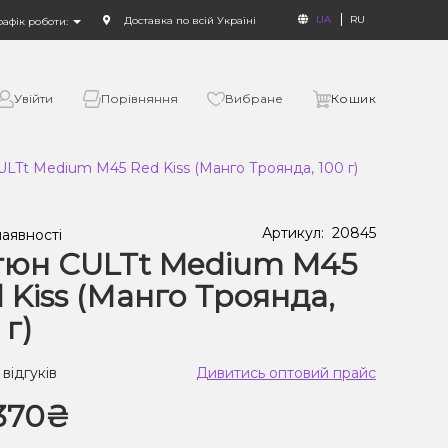
UA
RU
Доставка по всій Україні
рафік роботи:
Увійти
Порівняння
Вибране
Кошик
LTt Medium M45 Red Kiss (Манго Троянда, 100 г)
Артикул:
20845
наявності
тюн CULTt Medium M45
 Kiss (Манго Троянда,
 г)
 відгуків
Дивитись оптовий прайс
370₴