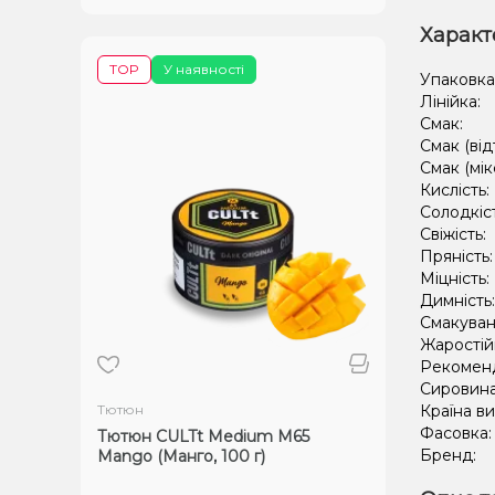
Характ
TOP
У наявності
Упаковка
Лінійка:
Смак:
Смак (від
Смак (мік
Кислість:
Солодкіс
Свіжість:
Пряність
Міцність:
Димність
Смакуван
Жаростій
Рекомен
Сировин
Тютюн
Країна в
Фасовка
Тютюн CULTt Medium M65
Бренд:
Mango (Манго, 100 г)