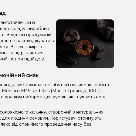
лад
виготовлений із
ть до складу, виробник
сті. Завдяки продуманій
яє довше насолоджуватися
ату. Він рівномірно
анні та відрізняється
кий тютюн підійде у
армонійний смак
оянда, яке залишає незабутній післясмак і робить
Medium M45 Red Kiss (Манго Троянда, 100 г)
го кращим вибором для курців, які шукають нові
окоякісного кальяну, створений з натуральних
х для людини речовин. Користувачі отримують
лакс від спокійного проведення часу без