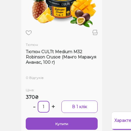
Тютюн
Тютюн CULTt Medium M32
Robinson Crusoe (Манго Маракуя
Ананас, 100 г)
0 Відгуків
Ціна:
370₴
-
+
В 1 клік
Характ
Купити