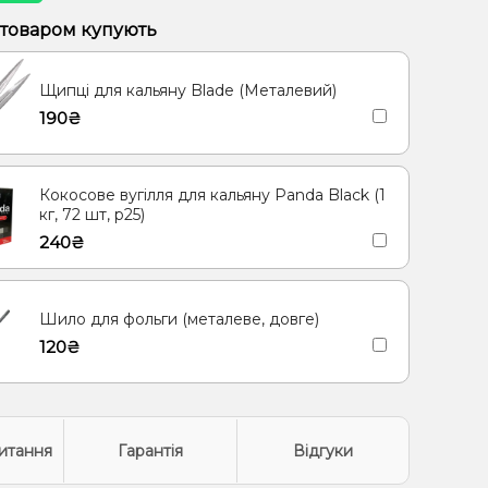
, Лайм
Вишня Черешня
 товаром купують
Лід/Холодок, Чорниця/Лохина
Маракуя, Персик
Щипці для кальяну Blade (Металевий)
рад, Чорниця/Лохина
Ананас, Манго, Маракуя
190₴
, Лід/Холодок
Малина
Барбарис
(фруктова), Мультифрукт
Кокосове вугілля для кальяну Panda Black (1
ин, Лайм, Пітайя/Драконій фрукт
Журавлина
кг, 72 шт, р25)
240₴
Горіх
Лід/Холодок, М'ята
Персик
я/Драконовий фрукт
Грейпфрут
Шило для фольги (металеве, довге)
ин, Грейпфрут, Манго, Маракуя
Полуниця, Лайм
120₴
син
Вишня/Черешня, Чай
Ківі, Полуниця, Лайм
 Диня, Лід/Холодок, Чорниця/Лохина
, Лимонад
Диня, Полуниця, Лід/Холодок, Маракуя
итання
Гарантія
Відгуки
 Лимон
Печиво
Лайм, Лід/Холодок