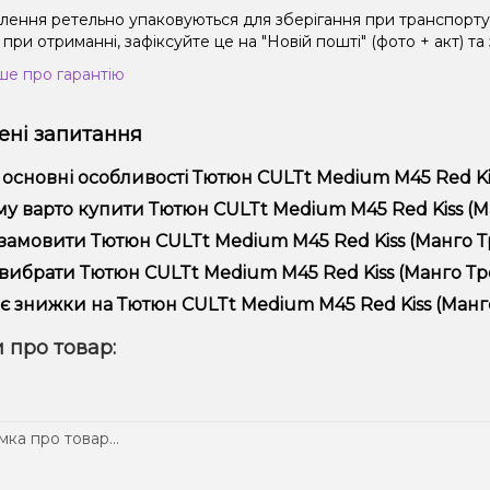
влення ретельно упаковуються для зберігання при транспорт
при отриманні, зафіксуйте це на "Новій пошті" (фото + акт) та
ше про гарантію
ні запитання
 основні особливості Тютюн CULTt Medium M45 Red Kis
юн CULTt Medium M45 Red Kiss (Манго Троянда, 100 г) відрізн
у варто купити Тютюн CULTt Medium M45 Red Kiss (Манг
ійністю.
пропонуємо тільки оригінальну продукцію, широкий асортимент,
замовити Тютюн CULTt Medium M45 Red Kiss (Манго Тр
лярні акції та знижки для клієнтів!
рмити замовлення можна в кілька кліків:
вибрати Тютюн CULTt Medium M45 Red Kiss (Манго Троя
Додайте Тютюн CULTt Medium M45 Red Kiss (Манго Троянда,
ір залежить від ваших уподобань – наприклад, якщо це кальян,
є знижки на Тютюн CULTt Medium M45 Red Kiss (Манго 
п – потужність та смак. Наші менеджери допоможуть підібрати
Перейдіть до оформлення замовлення.
! Ми регулярно проводимо акції та пропонуємо спеціальні проп
 про товар:
Виберіть зручний спосіб оплати та доставки.
ому телеграм-каналі, щоб не проґавити вигідні пропозиції!
Підтвердіть замовлення – ми швидко надішлемо його вам!
тавка доступна по всій Україні, терміни залежать від вашого 