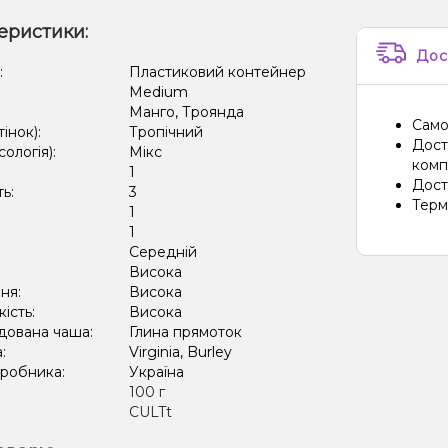
еристики:
Диня, 
Дос
Апельс
:
Пластиковий контейнер
Medium
Апельс
Манго, Троянда
Само
тінок):
Тропічний
Полуни
Дост
сологія):
Мікс
компа
1
Амарет
Дост
ть:
3
Терм
1
Виногр
:
1
Кавун,
Середній
:
Висока
ня:
Висока
кість:
Висока
дована чаша:
Глина прямоток
а:
Virginia, Burley
иробника:
Україна
:
100 г
CULTt