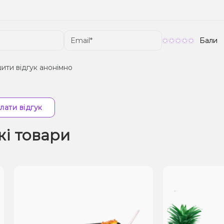
Бали
ити відгук анонімно
лати відгук
жі товари