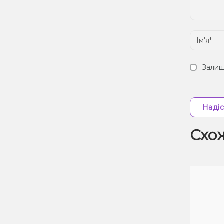
Залиш
Надіс
Схо
Знижка 7%