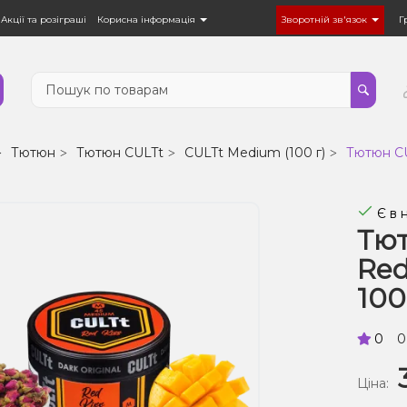
Акції та розіграші
Корисна інформація
Зворотній зв'язок
Г
Тютюн
Тютюн CULTt
CULTt Medium (100 г)
Тютюн CU
Є в 
Тю
Red
100
0
0
Ціна: