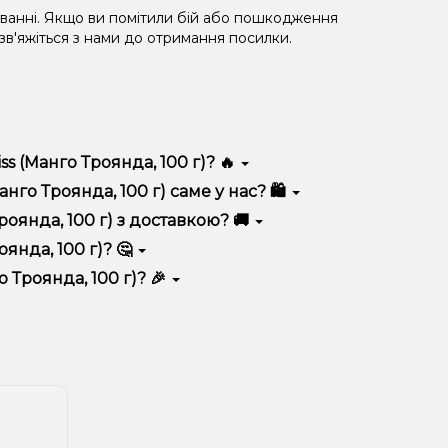
уванні. Якщо ви помітили бій або пошкодження
 зв'яжіться з нами до отримання посилки.
s (Манго Троянда, 100 г)? 🔥
яється високою якістю, зручністю використання та
о Троянда, 100 г) саме у нас? 🛍️
 вигідні ціни та швидку доставку. Крім того, у нас
оянда, 100 г) з доставкою? 🚚
нда, 100 г)? 🤔
 100 г) до кошика.
 враховуйте розмір, матеріал та тип чаші, якщо
Троянда, 100 г)? 🎉
 ідеальний варіант.
озиції. Слідкуйте за оновленнями на сайті та в
розташування.