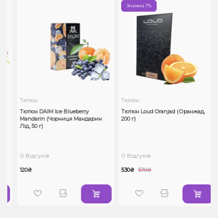
Знижка 7%
Тютюн
Тютюн
Тютюн DAIM Ice Blueberry
Тютюн Loud Oranjad (Оранжад,
0
Mandarin (Чорниця Мандарин
200 г)
Лід, 50 г)
0 Відгуків
0 Відгуків
120₴
530₴
570₴