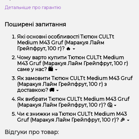
Детальніше про гарантію
Поширені запитання
Які основні особливості Тютюн CULTt
Medium M43 Gruf (Маракуя Лайм
Грейпфрут, 100 г)? 🔥
Тютюн CULTt Medium M43 Gruf (Маракуя Лайм
Чому варто купити Тютюн CULTt Medium
Грейпфрут, 100 г) відрізняється високою якістю,
M43 Gruf (Маракуя Лайм Грейпфрут, 100 г)
зручністю використання та надійністю.
саме у нас? 🛍️
Ми пропонуємо тільки оригінальну продукцію,
Як замовити Тютюн CULTt Medium M43 Gruf
широкий асортимент, вигідні ціни та швидку
(Маракуя Лайм Грейпфрут, 100 г) з
доставку. Крім того, у нас регулярні акції та знижки
доставкою? 🚚
для клієнтів!
Оформити замовлення можна в кілька кліків:
Як вибрати Тютюн CULTt Medium M43 Gruf
(Маракуя Лайм Грейпфрут, 100 г)? 🤔
Додайте Тютюн CULTt Medium M43 Gruf
(Маракуя Лайм Грейпфрут, 100 г) до кошика.
Вибір залежить від ваших уподобань – наприклад,
Чи є знижки на Тютюн CULTt Medium M43
Перейдіть до оформлення замовлення.
якщо це кальян, враховуйте розмір, матеріал та тип
Gruf (Маракуя Лайм Грейпфрут, 100 г)? 🎉
чаші, якщо вейп – потужність та смак. Наші
Виберіть зручний спосіб оплати та доставки.
менеджери допоможуть підібрати ідеальний
Так! Ми регулярно проводимо акції та пропонуємо
Підтвердіть замовлення – ми швидко
Відгуки про товар:
варіант.
спеціальні пропозиції. Слідкуйте за оновленнями на
надішлемо його вам!
сайті та в нашому телеграм-каналі, щоб не