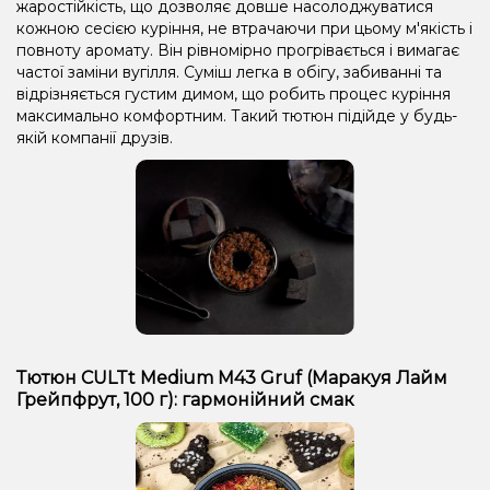
жаростійкість, що дозволяє довше насолоджуватися
кожною сесією куріння, не втрачаючи при цьому м'якість і
повноту аромату. Він рівномірно прогрівається і вимагає
частої заміни вугілля. Суміш легка в обігу, забиванні та
відрізняється густим димом, що робить процес куріння
максимально комфортним. Такий тютюн підійде у будь-
якій компанії друзів.
Тютюн CULTt Medium M43 Gruf (Маракуя Лайм
Грейпфрут, 100 г): гармонійний смак