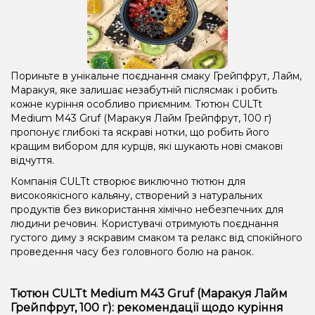
Пориньте в унікальне поєднання смаку Грейпфрут, Лайм,
Маракуя, яке залишає незабутній післясмак і робить
кожне куріння особливо приємним. Тютюн CULTt
Medium M43 Gruf (Маракуя Лайм Грейпфрут, 100 г)
пропонує глибокі та яскраві нотки, що робить його
кращим вибором для курців, які шукають нові смакові
відчуття.
Компанія CULTt створює виключно тютюн для
високоякісного кальяну, створений з натуральних
продуктів без використання хімічно небезпечних для
людини речовин. Користувачі отримують поєднання
густого диму з яскравим смаком та релакс від спокійного
проведення часу без головного болю на ранок.
Тютюн CULTt Medium M43 Gruf (Маракуя Лайм
Грейпфрут, 100 г): рекомендації щодо куріння