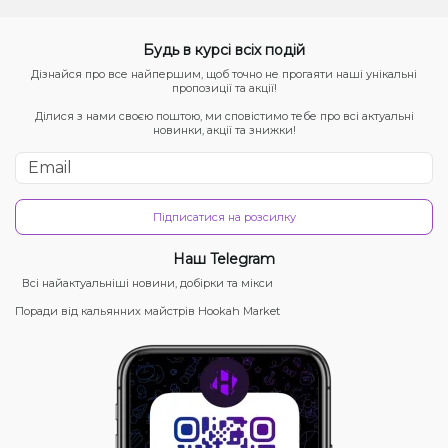
Будь в курсі всіх подій
Дізнайся про все найпершим, щоб точно не прогаяти наші унікальні
пропозиції та акції!
Ділися з нами своєю поштою, ми сповістимо тебе про всі актуальні
новинки, акції та знижки!
Підписатися на розсилку
Наш Telegram
Всі найактуальніші новини, добірки та мікси
Поради від кальянних майстрів Hookah Market