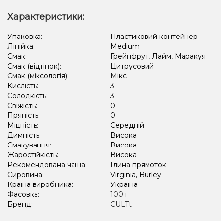
Апельсин, Лайм, Лід/Холодок, Квіти
Ананас, Кавун, Диня
Характеристики:
Апельсин, Лайм, М'ята
Грейпфрут, Полуниця, Малина
Упаковка:
Пластиковий контейнер
Лінійка:
Medium
Полуниця, Пиріг/Кондитерка, Чізкейк
Смак:
Грейпфрут, Лайм, Маракуя
Амарето, Лимон, Пиріг/Кондитерка
Виноград, Лід/Холодок
Смак (відтінок):
Цитрусовий
Смак (міксологія):
Мікс
Апельсин, Грейпфрут
Кавун, Ягоди
Кислість:
3
Солодкість:
3
Свіжість:
0
Пряність:
0
Міцність:
Середній
Димність:
Висока
Смакування:
Висока
Жаростійкість:
Висока
Рекомендована чаша:
Глина прямоток
Сировина:
Virginia, Burley
Країна виробника:
Україна
Фасовка:
100 г
Бренд:
CULTt