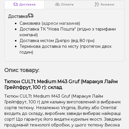
Доставка
Оплата
Знижки
Доставка
Самовивіз (
адреси магазинів
)
Доставка ТК "Нова Пошта" (згідно з тарифами
компанії)
Доставка містом Дніпро (від 80 грн)
Термінова доставка по місту (протягом двох
годин)
Опис товару:
Тютюн CULTt Medium M43 Gruf (Маракуя Лайм
Грейпфрут, 100 г): склад
Тютюн CULTt Medium M43 Gruf (Маракуя Лайм
Грейпфрут, 100 г) для кальяну виготовлений із вибраних
сортів тютюну. Незалежно Virginia, Burley або Oriental
входить до складу, виробник завжди вибирає найкращі
сорт! Що гарантує його видатні курильні якості. Завдяки
продуманій технології обробки, у цього тютюну Висока