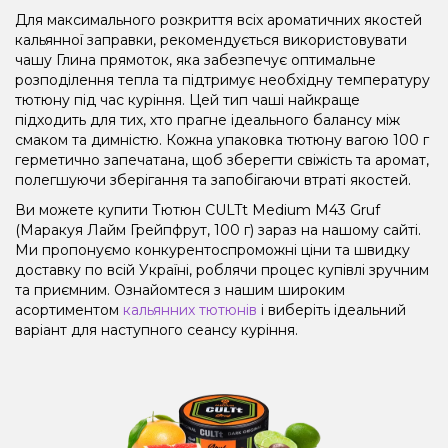
Для максимального розкриття всіх ароматичних якостей
кальянної заправки, рекомендується використовувати
чашу Глина прямоток, яка забезпечує оптимальне
розподілення тепла та підтримує необхідну температуру
тютюну під час куріння. Цей тип чаші найкраще
підходить для тих, хто прагне ідеального балансу між
смаком та димністю. Кожна упаковка тютюну вагою 100 г
герметично запечатана, щоб зберегти свіжість та аромат,
полегшуючи зберігання та запобігаючи втраті якостей.
Ви можете купити Тютюн CULTt Medium M43 Gruf
(Маракуя Лайм Грейпфрут, 100 г) зараз на нашому сайті.
Ми пропонуємо конкурентоспроможні ціни та швидку
доставку по всій Україні, роблячи процес купівлі зручним
та приємним. Ознайомтеся з нашим широким
асортиментом
кальянних тютюнів
і виберіть ідеальний
варіант для наступного сеансу куріння.