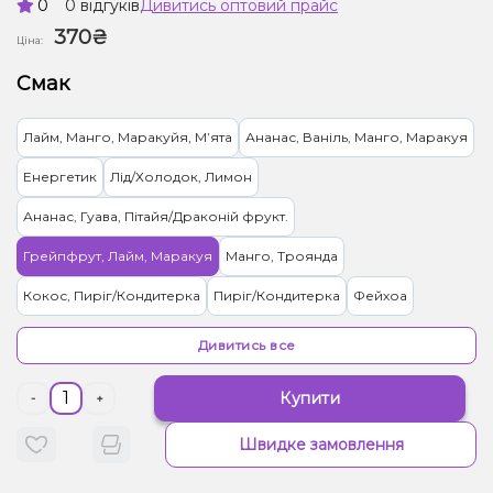
0
0 відгуків
Дивитись оптовий прайс
370₴
Ціна:
Смак
Лайм, Манго, Маракуйя, Мʼята
Ананас, Ваніль, Манго, Маракуя
Енергетик
Лід/Холодок, Лимон
Ананас, Гуава, Пітайя/Драконій фрукт.
Грейпфрут, Лайм, Маракуя
Манго, Троянда
Кокос, Пиріг/Кондитерка
Пиріг/Кондитерка
Фейхоа
Диня, Жуйка (фруктова)
Чорниця/Лохина
Гранат
Дивитись все
Лайм, Бузина
Ваніль, Вишня/Черешня, Кола
Купити
-
+
Вишня/Черешня, Чорниця/Лохина
Швидке замовлення
Малина, Персик, Лід/Холодок