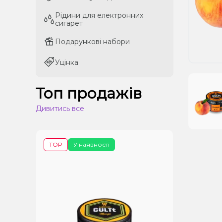
Рідини для електронних
Рідини для електронних
сигарет
сигарет
Подарункові набори
Подарункові набори
Уцінка
Уцінка
Топ продажів
Дивитись все
TOP
У наявності