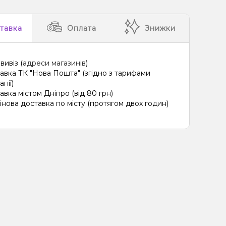
Полуниця, М'ята
тавка
Оплата
Знижки
ин, Лайм, Лід/Холодок, Квіти
Ананас, Кавун, Диня
ин, Лайм, М'ята
Грейпфрут, Полуниця, Малина
вивіз (
адреси магазинів
)
ця, Пиріг/Кондитерка, Чізкейк
авка ТК "Нова Пошта" (згідно з тарифами
нії)
о, Лимон, Пиріг/Кондитерка
авка містом Дніпро (від 80 грн)
інова доставка по місту (протягом двох годин)
ад, Лід/Холодок
Апельсин, Грейпфрут
 Ягоди