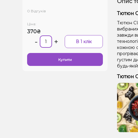
Опис т
0 Відгуків
Тютюн C
Тютюн CU
Ціна:
вибраних 
370₴
завжди в
-
+
технолог
В 1 клік
кожною се
прогріває
густим д
Купити
будь-якій
Тютюн C