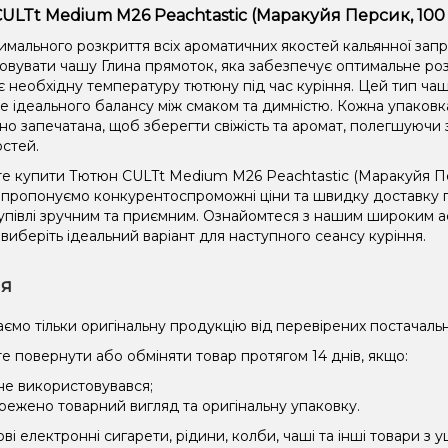
ULTt Medium M26 Peachtastic (Маракуйя Персик, 100 
имального розкриття всіх ароматичних якостей кальянної зап
овувати чашу Глина прямоток, яка забезпечує оптимальне роз
є необхідну температуру тютюну під час куріння. Цей тип чаш
не ідеального балансу між смаком та димністю. Кожна упаковк
но запечатана, щоб зберегти свіжість та аромат, полегшуючи 
остей.
е купити Тютюн CULTt Medium M26 Peachtastic (Маракуйя Пер
и пропонуємо конкурентоспроможні ціни та швидку доставку по
упівлі зручним та приємним. Ознайомтеся з нашим широким
 виберіть ідеальний варіант для наступного сеансу куріння.
ія
ємо тільки оригінальну продукцію від перевірених постачальн
е повернути або обміняти товар протягом 14 днів, якщо:
 не використовувався;
режено товарний вигляд та оригінальну упаковку.
і електронні сигарети, рідини, колби, чаші та інші товари з