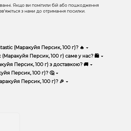
уванні. Якщо ви помітили бій або пошкодження
 зв'яжіться з нами до отримання посилки.
stic (Маракуйя Персик, 100 г)? 🔥
ідрізняється високою якістю, зручністю
Маракуйя Персик, 100 г) саме у нас? 🛍️
 вигідні ціни та швидку доставку. Крім того, у нас
уйя Персик, 100 г) з доставкою? 🚚
йя Персик, 100 г)? 🤔
ерсик, 100 г) до кошика.
 враховуйте розмір, матеріал та тип чаші, якщо
ракуйя Персик, 100 г)? 🎉
 ідеальний варіант.
озиції. Слідкуйте за оновленнями на сайті та в
розташування.