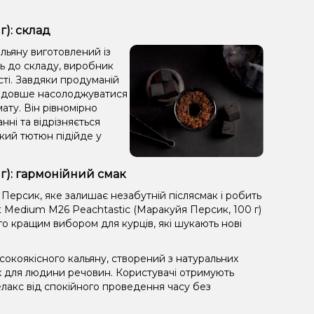
г): склад
льяну виготовлений із
ть до складу, виробник
сті. Завдяки продуманій
яє довше насолоджуватися
ату. Він рівномірно
анні та відрізняється
кий тютюн підійде у
г): гармонійний смак
Персик, яке залишає незабутній післясмак і робить
 Medium M26 Peachtastic (Маракуйя Персик, 100 г)
го кращим вибором для курців, які шукають нові
окоякісного кальяну, створений з натуральних
х для людини речовин. Користувачі отримують
лакс від спокійного проведення часу без