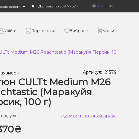
UA
RU
Доставка по всій Україні
рафік роботи:
Увійти
Порівняння
Вибране
Кошик
LTt Medium M26 Peachtastic (Маракуйя Персик, 100 г)
Артикул:
21579
наявності
тюн CULTt Medium M26
chtastic (Маракуйя
сик, 100 г)
 відгуків
Дивитись оптовий прайс
370₴