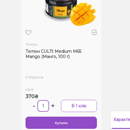
Тютюн
Тютюн CULTt Medium M65
Mango (Манго, 100 г)
0 Відгуків
Ціна:
370₴
-
+
В 1 клік
Характ
Купити