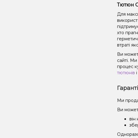
Тютюн C
Для макс
використ
підтриму
хто праг
герметич
втраті як
Ви может
сайті. М
процес к
тютюнів
і
Гарант
Ми прода
Ви может
він
збе
Одноразов