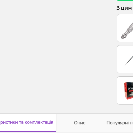
Кактус
З цим
Лайм, 
Виног
Кактус
Жуйка 
Апельс
Манго
Пітай
Апельс
Апель
Кавун,
Кавун
еристики
та комплектація
Опис
Популярні п
Кола,