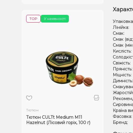
Характ
TOP
У наявності
Упаковка
Лінійка:
Смак:
Смак (від
Смак (мік
Кислість:
Солодкіс
Свіжість:
Пряність
Міцність:
Димність
Смакуван
Жаростій
Рекомен
Сировин
Тютюн
Країна в
Фасовка
Тютюн CULTt Medium M11
Бренд:
Hazelnut (Лісовий горіх, 100 г)