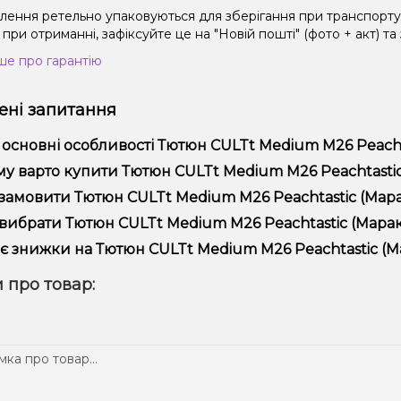
влення ретельно упаковуються для зберігання при транспорт
при отриманні, зафіксуйте це на "Новій пошті" (фото + акт) та
ше про гарантію
ні запитання
 основні особливості Тютюн CULTt Medium M26 Peachta
юн CULTt Medium M26 Peachtastic (Маракуйя Персик, 100 г) в
у варто купити Тютюн CULTt Medium M26 Peachtastic (
ористання та надійністю.
пропонуємо тільки оригінальну продукцію, широкий асортимент,
замовити Тютюн CULTt Medium M26 Peachtastic (Марак
лярні акції та знижки для клієнтів!
рмити замовлення можна в кілька кліків:
вибрати Тютюн CULTt Medium M26 Peachtastic (Мараку
Додайте Тютюн CULTt Medium M26 Peachtastic (Маракуйя П
ір залежить від ваших уподобань – наприклад, якщо це кальян,
є знижки на Тютюн CULTt Medium M26 Peachtastic (Ма
п – потужність та смак. Наші менеджери допоможуть підібрати
Перейдіть до оформлення замовлення.
! Ми регулярно проводимо акції та пропонуємо спеціальні проп
 про товар:
Виберіть зручний спосіб оплати та доставки.
ому телеграм-каналі, щоб не проґавити вигідні пропозиції!
Підтвердіть замовлення – ми швидко надішлемо його вам!
тавка доступна по всій Україні, терміни залежать від вашого 