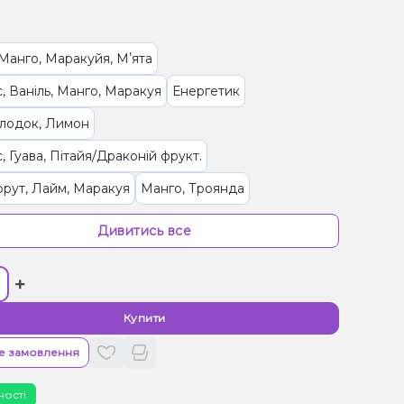
Манго, Маракуйя, Мʼята
, Ваніль, Манго, Маракуя
Енергетик
олодок, Лимон
, Гуава, Пітайя/Драконій фрукт.
рут, Лайм, Маракуя
Манго, Троянда
 Пиріг/Кондитерка
Пиріг/Кондитерка
Фейхоа
Дивитись все
Жуйка (фруктова)
Чорниця/Лохина
Гранат
+
Бузина
Ваніль, Вишня/Черешня, Кола
/Черешня, Чорниця/Лохина
Купити
, Персик, Лід/Холодок
е замовлення
Морозиво, Чорниця/Лохина
Квас
Банан
ності