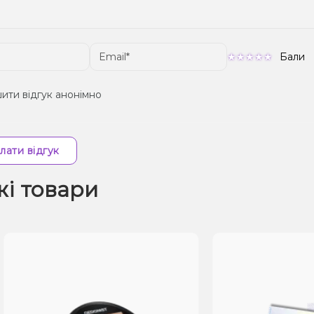
Бали
ити відгук анонімно
лати відгук
жі товари