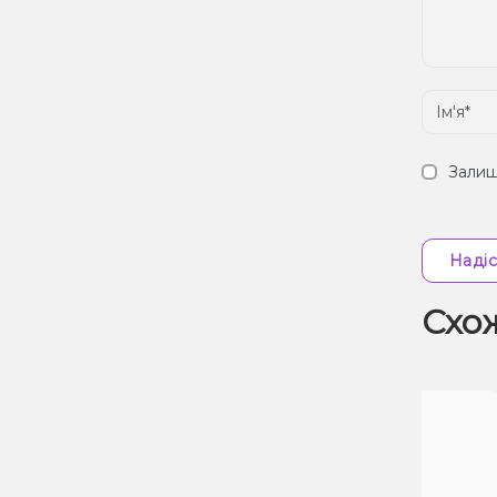
Залиш
Надіс
Схо