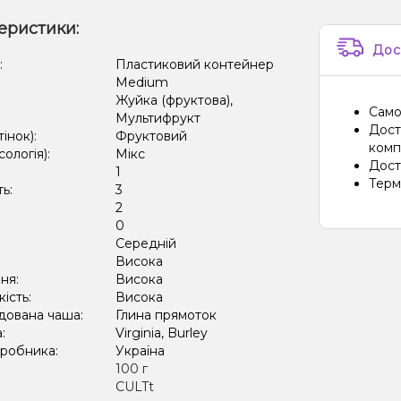
еристики:
Диня, 
Дос
Апельс
:
Пластиковий контейнер
Medium
Апельс
Жуйка (фруктова),
Само
Мультифрукт
Полуни
Дост
тінок):
Фруктовий
компа
сологія):
Мікс
Амарет
Дост
1
Терм
ть:
3
Виногр
2
Кавун,
:
0
Середній
:
Висока
ня:
Висока
кість:
Висока
дована чаша:
Глина прямоток
а:
Virginia, Burley
иробника:
Україна
:
100 г
CULTt