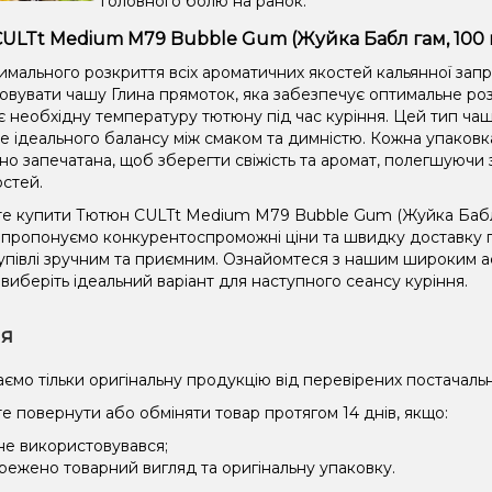
головного болю на ранок.
ULTt Medium M79 Bubble Gum (Жуйка Бабл гам, 100 г
имального розкриття всіх ароматичних якостей кальянної зап
овувати чашу Глина прямоток, яка забезпечує оптимальне роз
є необхідну температуру тютюну під час куріння. Цей тип чаш
не ідеального балансу між смаком та димністю. Кожна упаковк
но запечатана, щоб зберегти свіжість та аромат, полегшуючи 
остей.
е купити Тютюн CULTt Medium M79 Bubble Gum (Жуйка Бабл г
и пропонуємо конкурентоспроможні ціни та швидку доставку по
упівлі зручним та приємним. Ознайомтеся з нашим широким
 виберіть ідеальний варіант для наступного сеансу куріння.
ія
ємо тільки оригінальну продукцію від перевірених постачальн
е повернути або обміняти товар протягом 14 днів, якщо:
 не використовувався;
режено товарний вигляд та оригінальну упаковку.