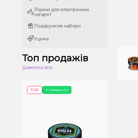
Рідини для електронних
Рідини для електронних
сигарет
сигарет
Подарункові набори
Подарункові набори
Уцінка
Уцінка
Топ продажів
Дивитись все
TOP
У наявності