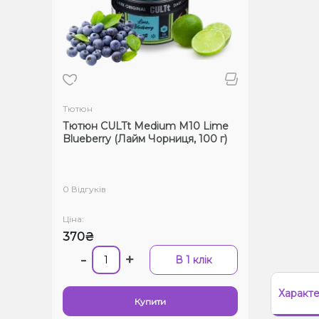
Тютюн
Тютюн CULTt Medium M10 Lime
Blueberry (Лайм Чорниця, 100 г)
0 Відгуків
Ціна:
370₴
-
+
В 1 клік
Характ
Купити