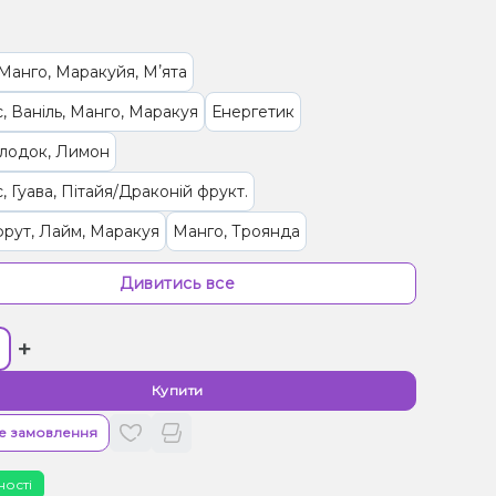
Манго, Маракуйя, Мʼята
, Ваніль, Манго, Маракуя
Енергетик
олодок, Лимон
, Гуава, Пітайя/Драконій фрукт.
рут, Лайм, Маракуя
Манго, Троянда
 Пиріг/Кондитерка
Пиріг/Кондитерка
Фейхоа
Дивитись все
Жуйка (фруктова)
Чорниця/Лохина
Гранат
+
Бузина
Ваніль, Вишня/Черешня, Кола
/Черешня, Чорниця/Лохина
Купити
, Персик, Лід/Холодок
е замовлення
Морозиво, Чорниця/Лохина
Квас
Банан
ності