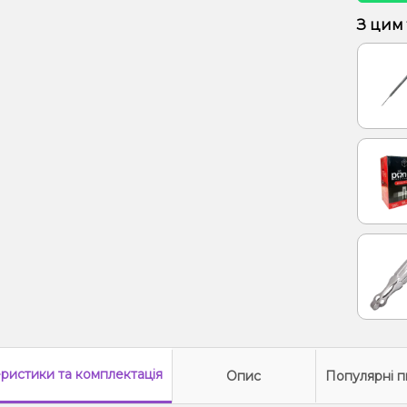
Кактус
З цим
Лайм, 
Виног
Кактус
Жуйка 
Апельс
Манго
Пітай
Апельс
Апель
Кавун,
Кавун
еристики
та комплектація
Опис
Популярні п
Кола,