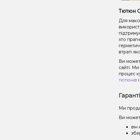
Тютюн C
Для макс
використ
підтриму
хто праг
герметич
втраті як
Ви может
сайті. М
процес к
тютюнів
і
Гарант
Ми прода
Ви может
він
збе