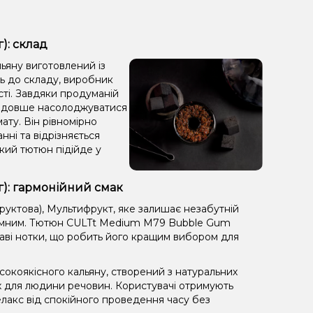
): склад
ьяну виготовлений із
ть до складу, виробник
сті. Завдяки продуманій
яє довше насолоджуватися
ату. Він рівномірно
анні та відрізняється
кий тютюн підійде у
г): гармонійний смак
руктова), Мультифрукт, яке залишає незабутній
иємним. Тютюн CULTt Medium M79 Bubble Gum
краві нотки, що робить його кращим вибором для
окоякісного кальяну, створений з натуральних
х для людини речовин. Користувачі отримують
лакс від спокійного проведення часу без