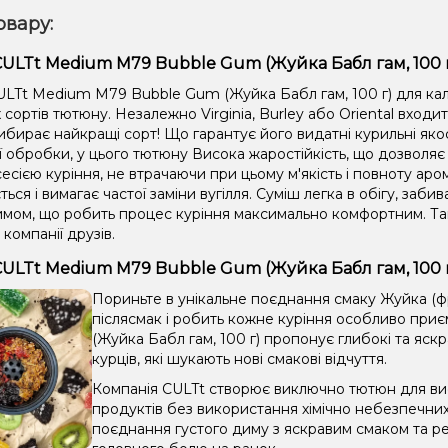
овару:
ULTt Medium M79 Bubble Gum (Жуйка Бабл гам, 100 г
LTt Medium M79 Bubble Gum (Жуйка Бабл гам, 100 г) для кал
сортів тютюну. Незалежно Virginia, Burley або Oriental входи
ибирає найкращі сорт! Що гарантує його видатні курильні яко
ії обробки, у цього тютюну Висока жаростійкість, що дозвол
сією куріння, не втрачаючи при цьому м'якість і повноту аром
ться і вимагає частої заміни вугілля. Суміш легка в обігу, забив
имом, що робить процес куріння максимально комфортним. Та
 компанії друзів.
ULTt Medium M79 Bubble Gum (Жуйка Бабл гам, 100 
Пориньте в унікальне поєднання смаку Жуйка (ф
післясмак і робить кожне куріння особливо пр
(Жуйка Бабл гам, 100 г) пропонує глибокі та яс
курців, які шукають нові смакові відчуття.
Компанія CULTt створює виключно тютюн для вис
продуктів без використання хімічно небезпечни
поєднання густого диму з яскравим смаком та ре