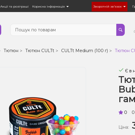
Акції та розіграші
Корисна інформація
Зворотній зв'язок
Г
Тютюн
Тютюн CULTt
CULTt Medium (100 г)
Тютюн CU
Є в 
Тю
Bub
гам
0
0
Ціна: