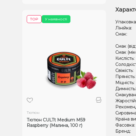
Характ
TOP
У наявності
Упаковка
Лінійка:
Смак:
Смак (від
Смак (мік
Кислість:
Солодкіс
Свіжість:
Пряність
Міцність:
Димність
Смакуван
Жаростій
Рекомен
Тютюн
Сировин
Країна в
Тютюн CULTt Medium M59
Фасовка
Raspberry (Малина, 100 г)
Бренд: