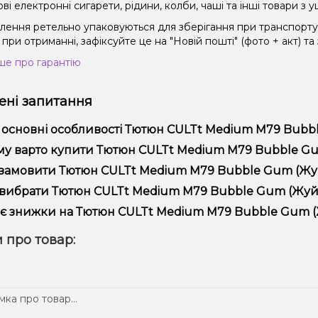
і електронні сигарети, рідини, колби, чаші та інші товари з
влення ретельно упаковуються для зберігання при транспорт
при отриманні, зафіксуйте це на "Новій пошті" (фото + акт) та
ше про гарантію
ні запитання
 основні особливості Тютюн CULTt Medium M79 Bubble
юн CULTt Medium M79 Bubble Gum (Жуйка Бабл гам, 100 г) від
у варто купити Тютюн CULTt Medium M79 Bubble Gum (
ористання та надійністю.
пропонуємо тільки оригінальну продукцію, широкий асортимент,
замовити Тютюн CULTt Medium M79 Bubble Gum (Жуйка
лярні акції та знижки для клієнтів!
рмити замовлення можна в кілька кліків:
вибрати Тютюн CULTt Medium M79 Bubble Gum (Жуйка 
Додайте Тютюн CULTt Medium M79 Bubble Gum (Жуйка Бабл 
ір залежить від ваших уподобань – наприклад, якщо це кальян,
є знижки на Тютюн CULTt Medium M79 Bubble Gum (Жу
п – потужність та смак. Наші менеджери допоможуть підібрати
Перейдіть до оформлення замовлення.
! Ми регулярно проводимо акції та пропонуємо спеціальні проп
 про товар:
Виберіть зручний спосіб оплати та доставки.
ому телеграм-каналі, щоб не проґавити вигідні пропозиції!
Підтвердіть замовлення – ми швидко надішлемо його вам!
тавка доступна по всій Україні, терміни залежать від вашого 