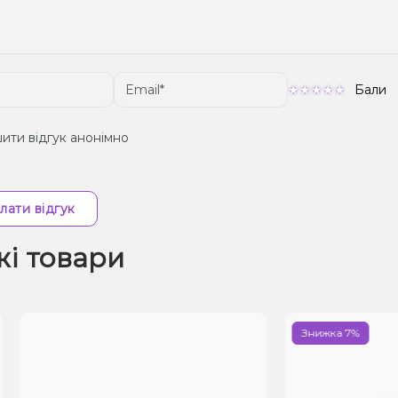
Бали
ити відгук анонімно
лати відгук
жі товари
Знижка 7%