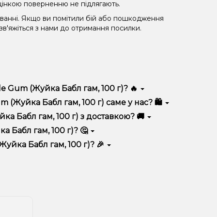
 уцінкою поверненню не підлягають.
уванні. Якщо ви помітили бій або пошкодження
 зв'яжіться з нами до отримання посилки.
 Gum (Жуйка Бабл гам, 100 г)? 🔥
різняється високою якістю, зручністю
Жуйка Бабл гам, 100 г) саме у нас? 🛍️
 вигідні ціни та швидку доставку. Крім того, у нас
 Бабл гам, 100 г) з доставкою? 🚚
Бабл гам, 100 г)? 🤔
гам, 100 г) до кошика.
 враховуйте розмір, матеріал та тип чаші, якщо
йка Бабл гам, 100 г)? 🎉
 ідеальний варіант.
озиції. Слідкуйте за оновленнями на сайті та в
розташування.