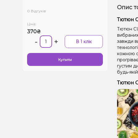
Опис т
0 Відгуків
Тютюн C
Ціна:
Тютюн CU
370₴
вибраних 
-
+
завжди в
В 1 клік
технолог
кожною се
прогріває
Купити
густим д
будь-якій
Тютюн C