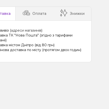
Полуниця, М'ята
тавка
Оплата
Знижки
ин, Лайм, Лід/Холодок, Квіти
Ананас, Кавун, Диня
ин, Лайм, М'ята
Грейпфрут, Полуниця, Малина
вивіз (
адреси магазинів
)
ця, Пиріг/Кондитерка, Чізкейк
авка ТК "Нова Пошта" (згідно з тарифами
нії)
о, Лимон, Пиріг/Кондитерка
авка містом Дніпро (від 80 грн)
інова доставка по місту (протягом двох годин)
ад, Лід/Холодок
Апельсин, Грейпфрут
 Ягоди