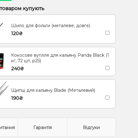
, Лайм
Вишня Черешня
 товаром купують
Лід/Холодок, Чорниця/Лохина
Маракуя, Персик
Шило для фольги (металеве, довге)
рад, Чорниця/Лохина
Ананас, Манго, Маракуя
120₴
, Лід/Холодок
Малина
Барбарис
(фруктова), Мультифрукт
Кокосове вугілля для кальяну Panda Black (1
ин, Лайм, Пітайя/Драконій фрукт
Журавлина
кг, 72 шт, р25)
240₴
Горіх
Лід/Холодок, М'ята
Персик
я/Драконовий фрукт
Грейпфрут
Щипці для кальяну Blade (Металевий)
ин, Грейпфрут, Манго, Маракуя
Полуниця, Лайм
190₴
син
Вишня/Черешня, Чай
Ківі, Полуниця, Лайм
 Диня, Лід/Холодок, Чорниця/Лохина
, Лимонад
Диня, Полуниця, Лід/Холодок, Маракуя
итання
Гарантія
Відгуки
 Лимон
Печиво
Лайм, Лід/Холодок