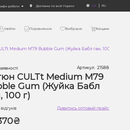
UA
RU
Доставка по всій Україні
рафік роботи:
Увійти
Порівняння
Вибране
Кошик
LTt Medium M79 Bubble Gum (Жуйка Бабл гам, 100 г)
Артикул:
21588
наявності
тюн CULTt Medium M79
ble Gum (Жуйка Бабл
, 100 г)
 відгуків
Дивитись оптовий прайс
370₴