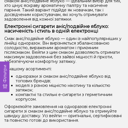
смаком аніс/подвійне яблуко — ідеальний вибір для тих,
хто цінує яскраву ароматичну палітру та насичене
паріння. Такий варіант підійде як новачкам, так і
досвідченим користувачам, які хочуть отримувати
задоволення від кожної затяжки.
Електронні сигарети аніс/подвійне яблуко:
насиченість і стиль в одній електронці
Смак аніс/подвійне яблуко — один із найпопулярніших у
лінійці одноразок. Він вирізняється збалансованою
солодкістю, вираженим ароматом і приємним
післясмаком. Вейпи з цим смаком дозволяють отримати
максимум задоволення без зайвої міцності й гіркоти,
забезпечуючи комфортну затяжку.
Фільтри
У нашому асортименті:
одноразки зі смаком аніс/подвійне яблуко від
топових брендів;
моделі з різною міцністю нікотину та кількістю
затяжок;
компактні та стильні е-сигарети з герметичним
корпусом.
Оформлюйте замовлення на одноразові електронні
сигарети зі смаком аніс/подвійне яблуко та отримуйте
швидку доставку. Усі вейпи — оригінальні, сертифіковані
та повністю готові до використання.