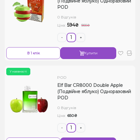
(Подвійне яблуко) Одноразовий
POD
Рідини для електронних сигарет
0 Відгуків
Подарункові набори
594₴
Ціна:
900₴
-
+
Уцінка
В 1 клік
Купити
У наявності
POD
Elf Bar CR8000 Double Apple
(Подвійне яблуко) Одноразовий
POD
0 Відгуків
650₴
Ціна:
-
+