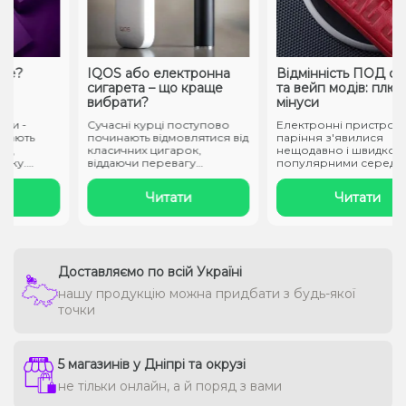
?
IQOS або електронна
Відмінність ПОД сист
сигарета – що краще
та вейп модів: плюси 
вибрати?
мінуси
 -
Сучасні курці поступово
Електронні пристрої для
ють
починають відмовлятися від
паріння з'явилися
класичних цигарок,
нещодавно і швидко ста
у.
віддаючи перевагу
популярними серед
інноваційним..
затятих курців...
Читати
Читати
Доставляємо по всій Україні
нашу продукцію можна придбати з будь-якої
точки
5 магазинів у Дніпрі та окрузі
не тільки онлайн, а й поряд з вами