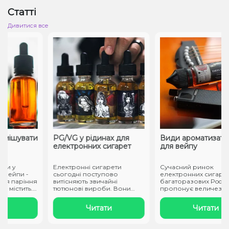
Статті
Дивитися все
мішувати
PG/VG у рідинах для
Види ароматизаторі
електронних сигарет
для вейпу
 у
Електронні сигарети
Сучасний ринок
вейпи -
сьогодні поступово
електронних сигарет і
 паріння
витісняють звичайні
багаторазових Pod-сис
містить.
тютюнові вироби. Вони
пропонує величезне
заправляються спеці..
різноманіття смаків..
Читати
Читати