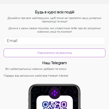
Будь в курсі всіх подій
Дізнайся про все найпершим, щоб точно не прогаяти наші унікальні
пропозиції та акції!
Ділися з нами своєю поштою, ми сповістимо тебе про всі актуальні
новинки, акції та знижки!
Підписатися на розсилку
Наш Telegram
Всі найактуальніші новини, добірки та мікси
Поради від кальянних майстрів Hookah Market