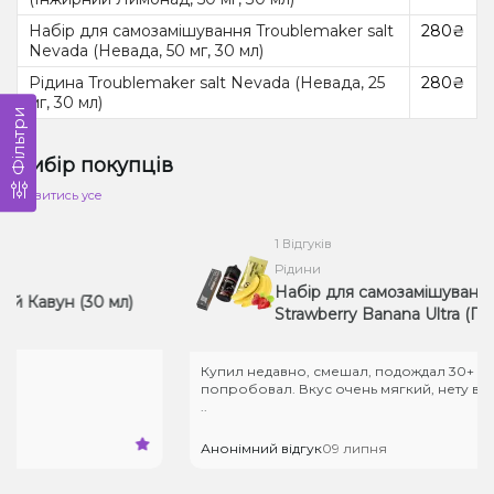
Набір для самозамішування Troublemaker salt
280₴
Nevada (Невада, 50 мг, 30 мл)
Рідина Troublemaker salt Nevada (Невада, 25
280₴
мг, 30 мл)
Фільтри
Вибір покупців
Дивитись усе
1 Відгуків
Рідини
Набір для самозамішування Cha
вун (30 мл)
Strawberry Banana Ultra (Полун
50 мг, 30 мл)
Купил недавно, смешал, подождал 30+ минут 
попробовал. Вкус очень мягкий, нету всяких 
..
Анонімний відгук
09 липня