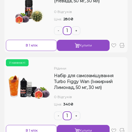
(Невада, 50 мг, 30 мл)
Рідини для електронних сигарет
0 Відгуків
280₴
Ціна:
Подарункові набори
-
+
Уцінка
В 1 клік
Купити
У наявності
Рідини
Набір для самозамішування
Turbo Figgy Wan (Інжирний
Лимонад, 50 мг, 30 мл)
0 Відгуків
340₴
Ціна:
-
+
В 1 клік
Купити