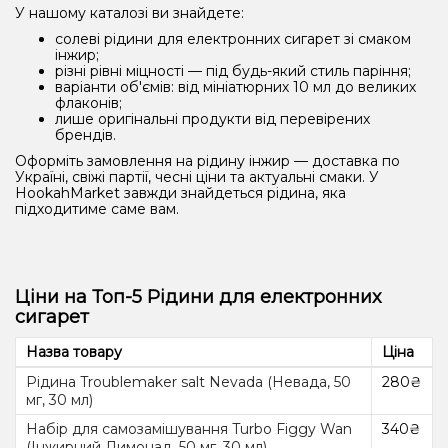
У нашому каталозі ви знайдете:
солеві рідини для електронних сигарет зі смаком
інжир;
різні рівні міцності — під будь-який стиль паріння;
варіанти об'ємів: від мініатюрних 10 мл до великих
флаконів;
лише оригінальні продукти від перевірених
брендів.
Оформіть замовлення на рідину інжир — доставка по
Україні, свіжі партії, чесні ціни та актуальні смаки. У
HookahMarket завжди знайдеться рідина, яка
підходитиме саме вам.
Ціни на Топ-5 Рідини для електронних
сигарет
Назва товару
Ціна
Рідина Troublemaker salt Nevada (Невада, 50
280₴
мг, 30 мл)
Набір для самозамішування Turbo Figgy Wan
340₴
(Інжирний Лимонад, 50 мг, 30 мл)