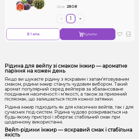
280₴
Ціна:
-
+
В 1 клік
Купити
Рідина для вейпу зі смаком інжир — ароматне
паріння на кожен день
Якщо ви шукаєте рідину з яскравим і запам'ятовуваним
смаком, рідини інжир стануть чудовим вибором. Такий
аромат популярний серед вейперів за збалансоване
поєднання насиченості і м’якості, а також за приємний
післясмак, що залишається після кожної затяжки.
Рідина інжир підходить як для класичних вейпів, так і для
сучасних под-систем. Рідина чудово розкривається на
будь-якому пристрої і зберігає стабільний смак при
щоденному використанні.
Вейп-рідини інжир — яскравий смак і стабільна
якість