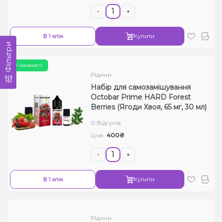
-
+
В 1 клік
Купити
Фільтри
У наявності
Рідини
Набір для самозамішування
Octobar Prime HARD Forest
Berries (Ягоди Хвоя, 65 мг, 30 мл)
0 Відгуків
400₴
Ціна:
-
+
В 1 клік
Купити
Рідини