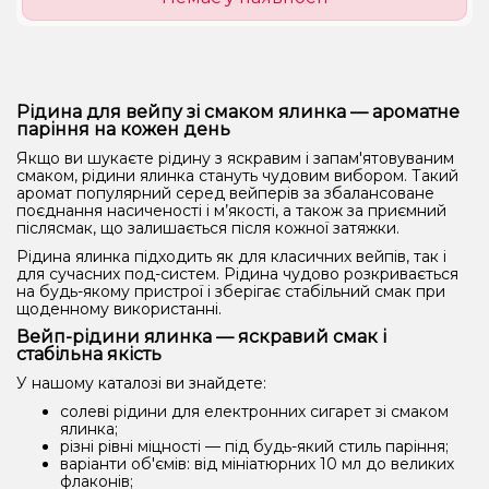
Рідина для вейпу зі смаком ялинка — ароматне
паріння на кожен день
Якщо ви шукаєте рідину з яскравим і запам'ятовуваним
смаком, рідини ялинка стануть чудовим вибором. Такий
аромат популярний серед вейперів за збалансоване
поєднання насиченості і м’якості, а також за приємний
післясмак, що залишається після кожної затяжки.
Рідина ялинка підходить як для класичних вейпів, так і
для сучасних под-систем. Рідина чудово розкривається
на будь-якому пристрої і зберігає стабільний смак при
щоденному використанні.
Вейп-рідини ялинка — яскравий смак і
стабільна якість
У нашому каталозі ви знайдете:
солеві рідини для електронних сигарет зі смаком
ялинка;
різні рівні міцності — під будь-який стиль паріння;
варіанти об'ємів: від мініатюрних 10 мл до великих
флаконів;