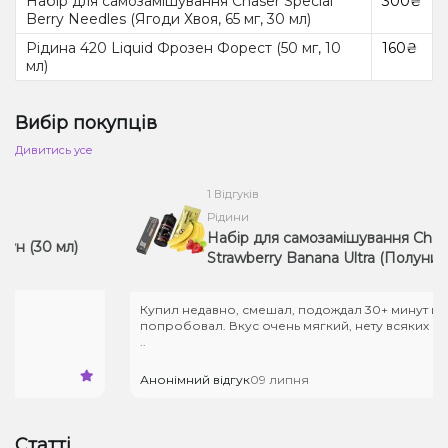
Набір для самозамішування Chaser Special
300₴
Berry Needles (Ягоди Хвоя, 65 мг, 30 мл)
Рідина 420 Liquid Фрозен Форест (50 мг, 10
160₴
мл)
Вибір покупців
Дивитись усе
1 Відгуків
Рідини
Набір для самозамішування Chaser Mix
0 мл)
Strawberry Banana Ultra (Полуниця Бан
50 мг, 30 мл)
Купил недавно, смешал, подождал 30+ минут и
попробовал. Вкус очень мягкий, нету всяких кислинок
..
Анонімний відгук
09 липня
Статті