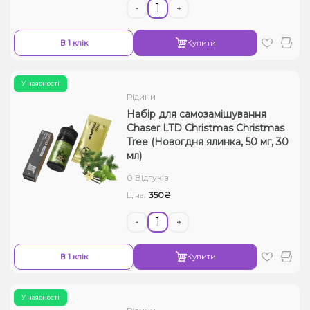
-
+
В 1 клік
Купити
У наявності
Рідини
Набір для самозамішування
Chaser LTD Christmas Christmas
Tree (Новогдня ялинка, 50 мг, 30
мл)
0 Відгуків
350₴
Ціна:
-
+
В 1 клік
Купити
У наявності