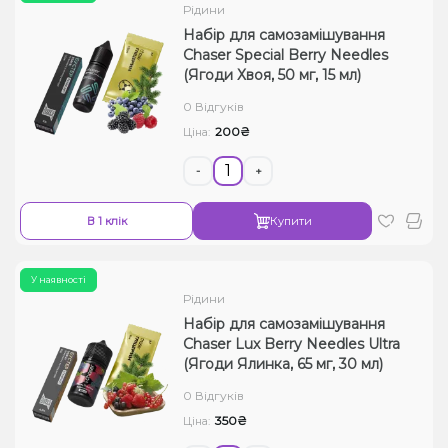
Рідини
Набір для самозамішування
Chaser Special Berry Needles
(Ягоди Хвоя, 50 мг, 15 мл)
0 Відгуків
200₴
Ціна:
-
+
В 1 клік
Купити
У наявності
Рідини
Набір для самозамішування
Chaser Lux Berry Needles Ultra
(Ягоди Ялинка, 65 мг, 30 мл)
0 Відгуків
350₴
Ціна: