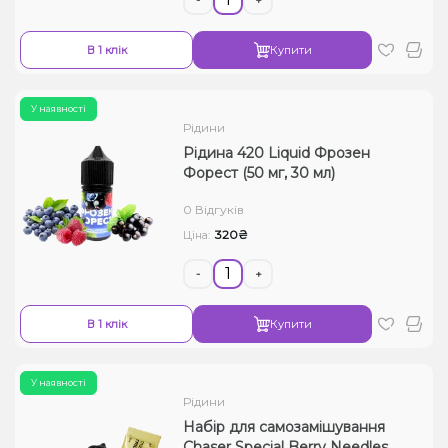
В 1 клік
Купити
У наявності
Рідини
Рідина 420 Liquid Фрозен
Форест (50 мг, 30 мл)
0 Відгуків
320₴
Ціна:
-
+
В 1 клік
Купити
У наявності
Рідини
Набір для самозамішування
Chaser Special Berry Needles