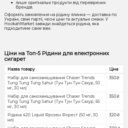
лише оригінальні продукти від перевірених
брендів.
Оформіть замовлення на рідину ялинка — доставка по
Україні, свіжі партії, чесні ціни та актуальні смаки. У
HookahMarket завжди знайдеться рідина, яка
підходитиме саме вам.
Ціни на Топ-5 Рідини для електронних
сигарет
Назва товару
Ціна
Набір для самозамішування Chaser Trends
350₴
Tung Tung Tung Sahur (Тун Тун Тун Сахур, 50
мг, 30 мл)
Набір для самозамішування Chaser Trends
350₴
Tung Tung Tung Sahur (Тун Тун Тун Сахур, 65
мг, 30 мл)
Рідина 420 Liquid Фрозен Форест (50 мг, 30
320₴
мл)