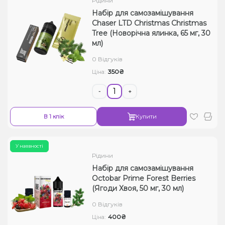
Рідини
Набір для самозамішування
Chaser LTD Christmas Christmas
Tree (Новорічна ялинка, 65 мг, 30
мл)
0 Відгуків
350₴
Ціна:
-
+
В 1 клік
Купити
У наявності
Рідини
Набір для самозамішування
Octobar Prime Forest Berries
(Ягоди Хвоя, 50 мг, 30 мл)
0 Відгуків
400₴
Ціна: