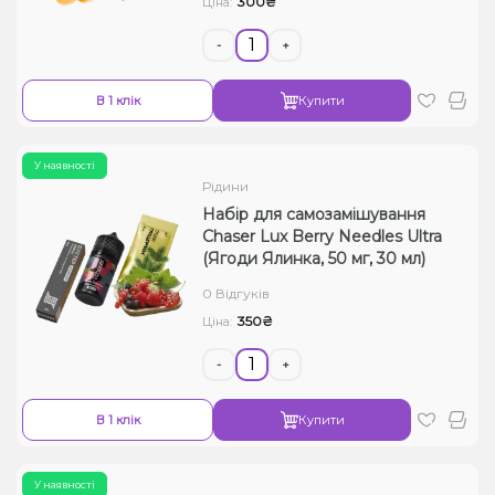
300₴
Ціна:
-
+
В 1 клік
Купити
У наявності
Рідини
Набір для самозамішування
Chaser Lux Berry Needles Ultra
(Ягоди Ялинка, 50 мг, 30 мл)
0 Відгуків
350₴
Ціна:
-
+
В 1 клік
Купити
У наявності