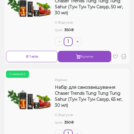
Chaser Trends Tung Tung Tung
Sahur (Тун Тун Тун Сахур, 50 мг,
Рідини для електронних сигарет
30 мл)
Подарункові набори
0 Відгуків
350₴
Ціна:
Уцінка
-
+
В 1 клік
Купити
У наявності
Рідини
Набір для самозамішування
Chaser Trends Tung Tung Tung
Sahur (Тун Тун Тун Сахур, 65 мг,
30 мл)
0 Відгуків
350₴
Ціна:
-
+