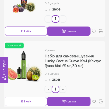
0 Відгуків
280₴
Ціна:
-
+
В 1 клік
Купити
У наявності
Рідини
Набір для самозамішування
Lucky Cactus Guava Kiwi (Кактус
Фільтри
Гуава Ківі, 65 мг, 30 мл)
0 Відгуків
350₴
Ціна:
-
+
В 1 клік
Купити