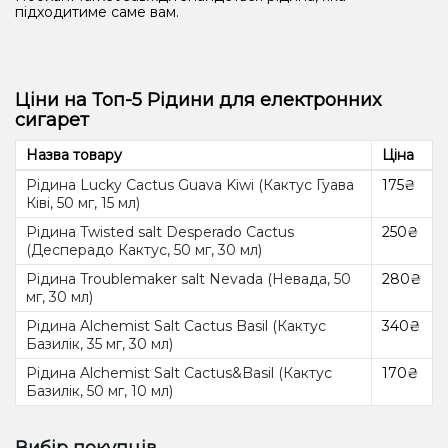
підходитиме саме вам.
Ціни на Топ-5 Рідини для електронних
сигарет
Назва товару
Ціна
Рідина Lucky Cactus Guava Kiwi (Кактус Гуава
175₴
Ківі, 50 мг, 15 мл)
Рідина Twisted salt Desperado Cactus
250₴
(Десперадо Кактус, 50 ​​мг, 30 мл)
Рідина Troublemaker salt Nevada (Невада, 50
280₴
мг, 30 мл)
Рідина Alchemist Salt Cactus Basil (Кактус
340₴
Базилік, 35 мг, 30 мл)
Рідина Alchemist Salt Cactus&Basil (Кактус
170₴
Базилік, 50 мг, 10 мл)
Вибір покупців