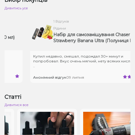
Дивитись усе
1 Відгуків
Рідини
Набір для самозамішування Chaser Mix
л)
Strawberry Banana Ultra (Полуниця Банан,
50 мг, 30 мл)
Купил недавно, смешал, подождал 30+ минут и
попробовал. Вкус очень мягкий, нету всяких кислинок, и
..
Анонімний відгук
09 липня
Статті
Дивитися все