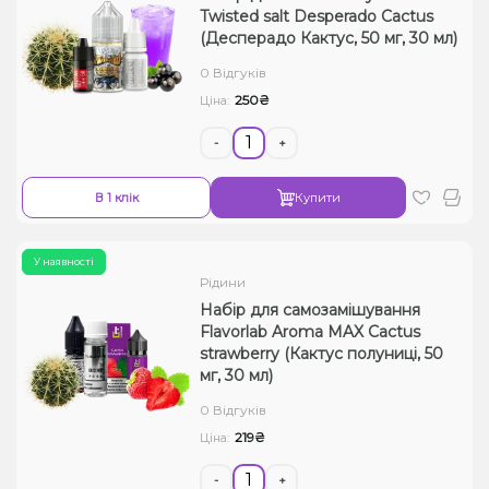
Twisted salt Desperado Cactus
(Десперадо Кактус, 50 ​​мг, 30 мл)
0 Відгуків
250₴
Ціна:
-
+
В 1 клік
Купити
У наявності
Рідини
Набір для самозамішування
Flavorlab Aroma MAX Cactus
strawberry (Кактус полуниці, 50
мг, 30 мл)
0 Відгуків
219₴
Ціна:
-
+