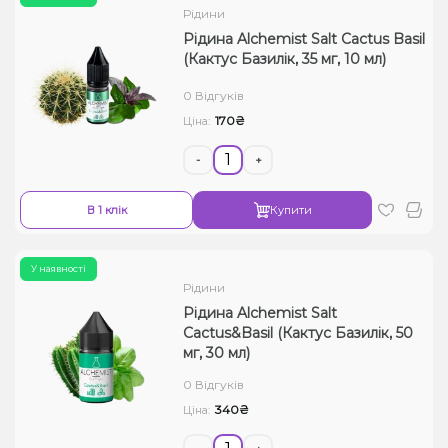
Рідини
Рідина Alchemist Salt Cactus Basil
(Кактус Базилік, 35 мг, 10 мл)
0 Відгуків
170₴
Ціна:
-
+
В 1 клік
Купити
У наявності
Рідини
Рідина Alchemist Salt
Cactus&Basil (Кактус Базилік, 50
мг, 30 мл)
0 Відгуків
340₴
Ціна: