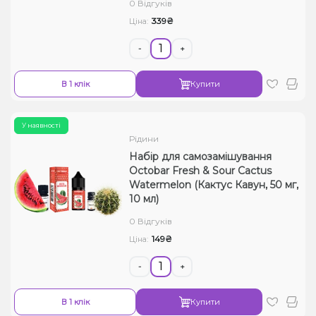
0 Відгуків
339₴
Ціна:
-
+
В 1 клік
Купити
У наявності
Рідини
Набір для самозамішування
Octobar Fresh & Sour Cactus
Watermelon (Кактус Кавун, 50 мг,
10 мл)
0 Відгуків
149₴
Ціна:
-
+
В 1 клік
Купити