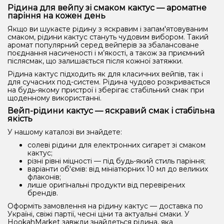
Рідина для вейпу зі смаком кактус — ароматне
паріння на кожен день
Якщо ви шукаєте рідину з яскравим і запам'ятовуваним
смаком, рідини кактус стануть чудовим вибором. Такий
аромат популярний серед вейперів за збалансоване
поєднання насиченості і м’якості, а також за приємний
післясмак, що залишається після кожної затяжки.
Рідина кактус підходить як для класичних вейпів, так і
для сучасних под-систем. Рідина чудово розкривається
на будь-якому пристрої і зберігає стабільний смак при
щоденному використанні.
Вейп-рідини кактус — яскравий смак і стабільна
якість
У нашому каталозі ви знайдете:
солеві рідини для електронних сигарет зі смаком
кактус;
різні рівні міцності — під будь-який стиль паріння;
варіанти об'ємів: від мініатюрних 10 мл до великих
флаконів;
лише оригінальні продукти від перевірених
брендів.
Оформіть замовлення на рідину кактус — доставка по
Україні, свіжі партії, чесні ціни та актуальні смаки. У
HookahMarket завжди знайдеться рідина, яка