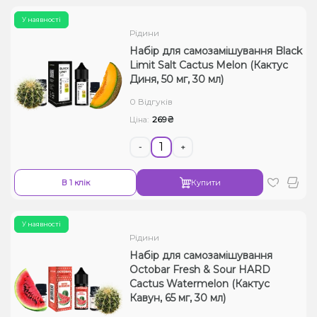
У наявності
Рідини
Набір для самозамішування Black
Limit Salt Cactus Melon (Кактус
Диня, 50 мг, 30 мл)
0 Відгуків
269₴
Ціна:
-
+
В 1 клік
Купити
У наявності
Рідини
Набір для самозамішування
Octobar Fresh & Sour HARD
Cactus Watermelon (Кактус
Кавун, 65 мг, 30 мл)