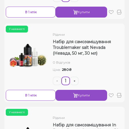
В 1 клік
Купити
У наявності
Рідини
Набір для самозамішування
Troublemaker salt Nevada
(Невада, 50 мг, 30 мл)
0 Відгуків
280₴
Ціна:
-
+
В 1 клік
Купити
У наявності
Рідини
Набір для самозамішування In