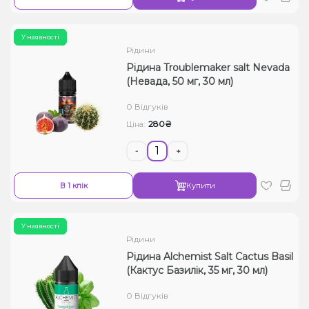
У наявності
Рідини
Рідина Troublemaker salt Nevada
(Невада, 50 мг, 30 мл)
0 Відгуків
280₴
Ціна:
-
+
В 1 клік
Купити
У наявності
Рідини
Рідина Alchemist Salt Cactus Basil
(Кактус Базилік, 35 мг, 30 мл)
0 Відгуків