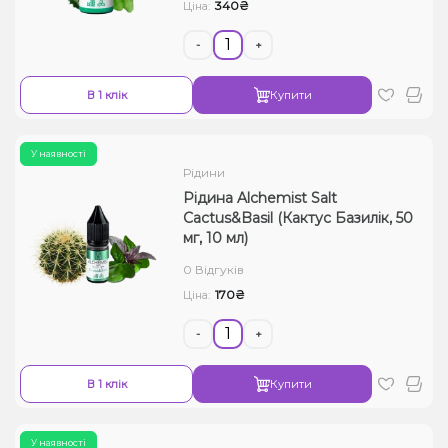
340₴
Ціна:
-
+
В 1 клік
Купити
У наявності
Рідини
Рідина Alchemist Salt
Cactus&Basil (Кактус Базилік, 50
мг, 10 мл)
0 Відгуків
170₴
Ціна:
-
+
В 1 клік
Купити
У наявності