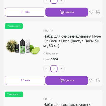
-
+
В 1 клік
Купити
У наявності
Рідини
Набір для самозамішування Hype
Kit Cactus Lime (Кактус Лайм, 50
мг, 30 мл)
0 Відгуків
350₴
Ціна:
-
+
В 1 клік
Купити
У наявності
Рідини
Набір для самозамішування