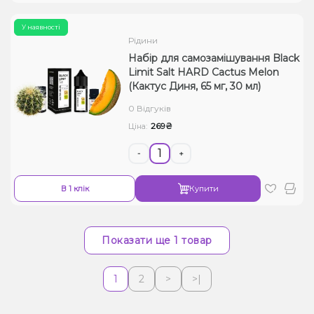
У наявності
Рідини
Набір для самозамішування Black
Limit Salt HARD Cactus Melon
(Кактус Диня, 65 мг, 30 мл)
0 Відгуків
269₴
Ціна:
-
+
В 1 клік
Купити
Показати ще 1 товар
1
2
>
>|