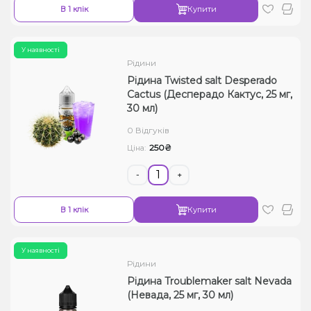
В 1 клік
Купити
У наявності
Рідини
Рідина Twisted salt Desperado
Cactus (Десперадо Кактус, 25 мг,
30 мл)
0 Відгуків
250₴
Ціна:
-
+
В 1 клік
Купити
У наявності
Рідини
Рідина Troublemaker salt Nevada
(Невада, 25 мг, 30 мл)