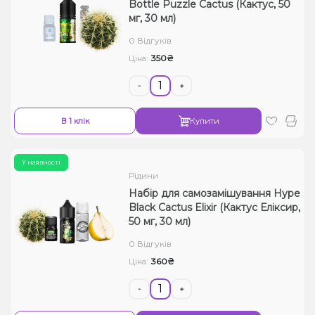
Bottle Puzzle Cactus (Кактус, 50 ​​
мг, 30 мл)
0 Відгуків
350₴
Ціна:
-
+
В 1 клік
Купити
У наявності
Рідини
Набір для самозамішування Hype
Black Cactus Elixir (Кактус Еліксир,
50 мг, 30 мл)
0 Відгуків
360₴
Ціна:
-
+