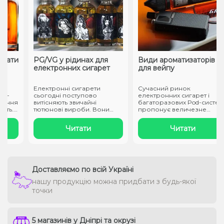
ати
PG/VG у рідинах для
Види ароматизаторів
електронних сигарет
для вейпу
Електронні сигарети
Сучасний ринок
-
сьогодні поступово
електронних сигарет і
ння
витісняють звичайні
багаторазових Pod-систем
ь.
тютюнові вироби. Вони
пропонує величезне
заправляються спеці..
різноманіття смаків..
Читати
Читати
Доставляємо по всій Україні
нашу продукцію можна придбати з будь-якої
точки
5 магазинів у Дніпрі та окрузі