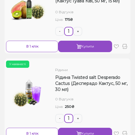
(Кактус Гуава Ківі, 50 мг, 15 мл)
Рідини для електронних сигарет
0 Відгуків
175₴
Ціна:
Подарункові набори
-
+
Уцінка
В 1 клік
Купити
У наявності
Рідини
Рідина Twisted salt Desperado
Cactus (Десперадо Кактус, 50 ​​мг,
30 мл)
0 Відгуків
250₴
Ціна:
-
+
В 1 клік
Купити