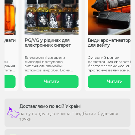
увати
PG/VG у рідинах для
Види ароматизаторів
електронних сигарет
для вейпу
Електронні сигарети
Сучасний ринок
и -
сьогодні поступово
електронних сигарет і
ріння
витісняють звичайні
багаторазових Pod-систем
тить.
тютюнові вироби. Вони
пропонує величезне
заправляються спеці..
різноманіття смаків..
Читати
Читати
Доставляємо по всій Україні
нашу продукцію можна придбати з будь-якої
точки