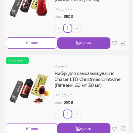
Рідини для електронних сигарет
0 Відгуків
350₴
Ціна:
Подарункові набори
-
+
Уцінка
В 1 клік
Купити
У наявності
Рідини
Набір для самозамішування
Chaser LTD Christmas Glintwine
(Глітвейн, 50 мг, 30 мл)
0 Відгуків
350₴
Ціна:
-
+
В 1 клік
Купити