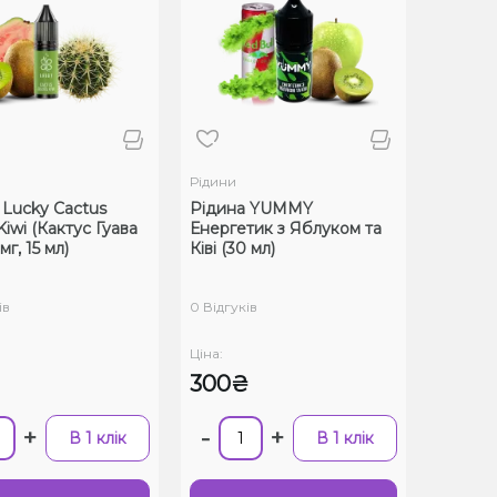
Рідини
 Lucky Cactus
Рідина YUMMY
iwi (Кактус Гуава
Енергетик з Яблуком та
 мг, 15 мл)
Ківі (30 мл)
ів
0 Відгуків
Ціна:
300₴
+
-
+
В 1 клік
В 1 клік