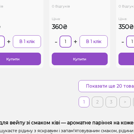
луниця ківі гранат,
мл)
30 мл)
ів
0 Відгуків
0 Відгук
Ціна:
Ціна:
₴
360₴
350₴
+
-
+
-
В 1 клік
В 1 клік
Купити
Купити
Показати ще 20 това
1
2
3
>
для вейпу зі смаком ківі — ароматне паріння на кож
укаєте рідину з яскравим і запам'ятовуваним смаком, рідини