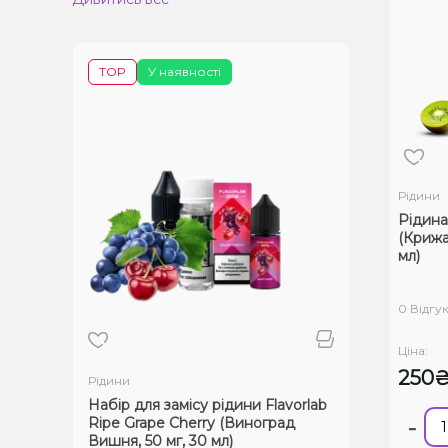
TOP
У наявності
Рідини
Рідина 
(Крижан
мл)
0 Відгук
Ціна:
250
Рідини
Набір для замісу рідини Flavorlab
Ripe Grape Cherry (Виноград
-
Вишня, 50 мг, 30 мл)