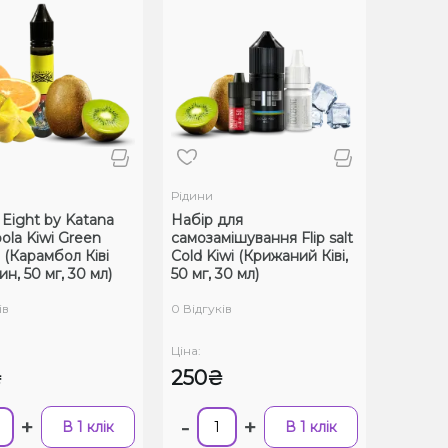
Рідини
 Eight by Katana
Набір для
ola Kiwi Green
самозамішування Flip salt
 (Карамбол Ківі
Cold Kiwi (Крижаний Ківі,
н, 50 мг, 30 мл)
50 мг, 30 мл)
ів
0 Відгуків
Ціна:
₴
250₴
+
-
+
В 1 клік
В 1 клік