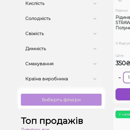
Кислість
Рідини
Рідина
Солодкість
STRAW
Полуни
Свіжість
0 Відгук
Димність
Ціна:
350
Смакування
-
Країна виробника
Виберіть фільтри
У ная
Топ продажів
Дивитись все