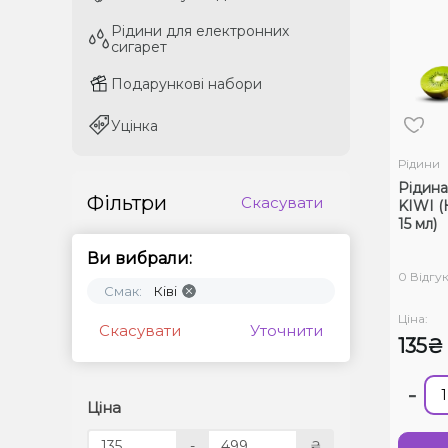
Рідини для електронних
Рідини для електронних
сигарет
сигарет
Подарункові набори
Подарункові набори
Уцінка
Уцінка
Рідини
Рідина
Фільтри
Скасувати
KIWI (К
15 мл)
Ви вибрали:
0 Відгук
Смак:
Ківі
Ціна:
Скасувати
Уточнити
135₴
-
Ціна
-
₴