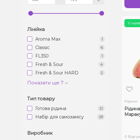
У ная
Лінійка
Aroma Max
1
Classic
6
FL350
1
Fresh & Sour
4
Fresh & Sour HARD
2
Показати ще 7
Тип товару
Рідини
Готова рідина
Рідина
21
Мараку
Набір для самозамісу
29
Виробник
0 Відгук