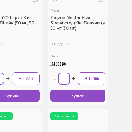
Рідини
420 Liquid Ківі
Рідина Nectar Kiwi
ітайя (50 мг, 30
Strawberry (Ківі Полуниця,
50 мг, 30 мл)
ів
0 Відгуків
Ціна:
₴
300₴
+
-
+
В 1 клік
В 1 клік
Купити
Купити
ності
У наявності