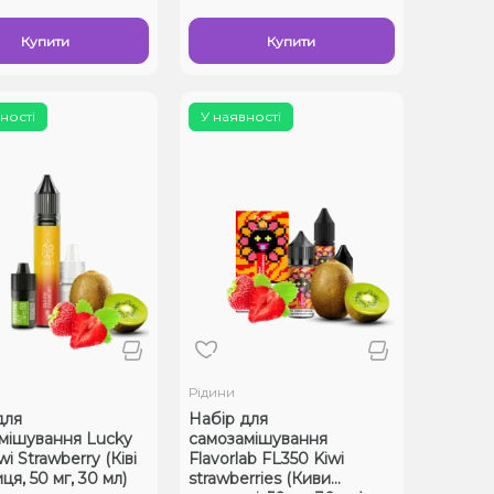
Купити
Купити
ності
У наявності
Рідини
для
Набір для
мішування Lucky
самозамішування
wi Strawberry (Ківі
Flavorlab FL350 Kiwi
я, 50 мг, 30 мл)
strawberries (Киви