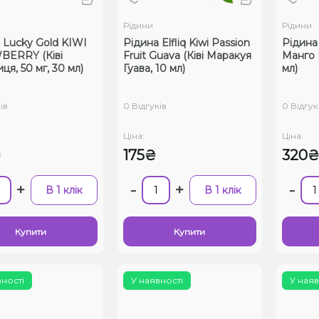
Рідини
Рідини
 Lucky Gold KIWI
Рідина Elfliq Kiwi Passion
Рідина 
BERRY (Ківі
Fruit Guava (Ківі Маракуя
Манго П
ця, 50 мг, 30 мл)
Гуава, 10 мл)
мл)
ів
0 Відгуків
0 Відгук
Ціна:
Ціна:
₴
175₴
320
+
-
+
-
В 1 клік
В 1 клік
Купити
Купити
вності
У наявності
У наяв