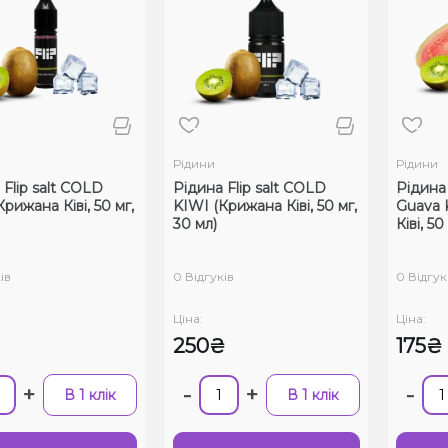
Рідини
Рідини
 Flip salt COLD
Рідина Flip salt COLD
Рідина
рижана Ківі, 50 мг,
KIWI (Крижана Ківі, 50 мг,
Guava K
30 мл)
Ківі, 50
ів
0 Відгуків
0 Відгук
Ціна:
Ціна:
250₴
175₴
+
-
+
-
В 1 клік
В 1 клік