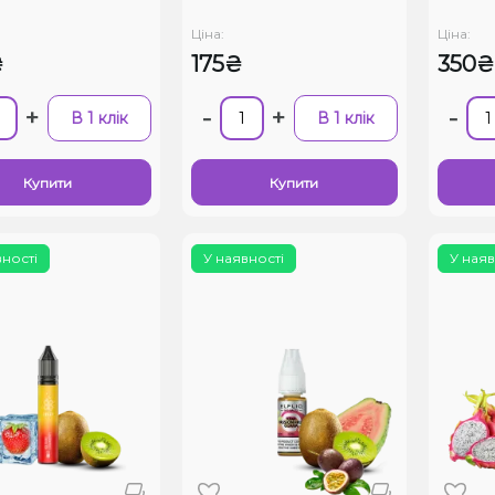
Ціна:
Ціна:
₴
175₴
350₴
+
-
+
-
В 1 клік
В 1 клік
Купити
Купити
вності
У наявності
У наяв