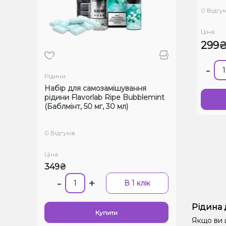
Ice (По
50 мг, 
0 Відгук
Ціна:
299
-
Рідини
Набір для самозамішування
рідини Flavorlab Ripe Bubblemint
(Баблмінт, 50 мг, 30 мл)
0 Відгуків
Ціна:
349₴
-
+
В 1 клік
Рідина 
Купити
Якщо ви ш