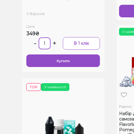
0 Відгуків
Ціна:
У ная
349₴
-
+
В 1 клік
Купити
TOP
У наявності
Рідини
Набір 
самоза
Flavor
Pomegr