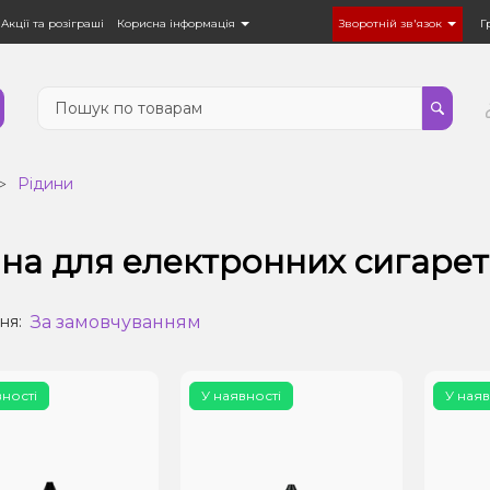
Акції та розіграші
Корисна інформація
Зворотній зв'язок
Г
Рідини
на для електронних сигарет 
За замовчуванням
ня:
вності
У наявності
У наяв