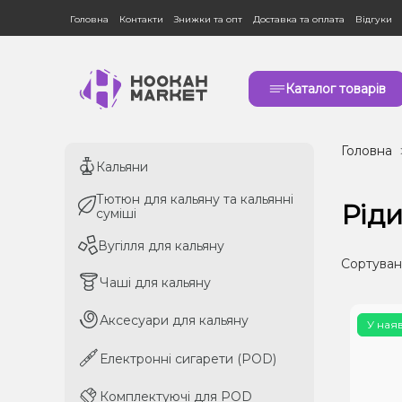
Головна
Контакти
Знижки та опт
Доставка та оплата
Відгуки
Каталог товарів
Головна
Кальяни
Кальяни
Тютюн для кальяну та кальянні
Тютюн для кальяну та кальянні
Ріди
суміші
суміші
Вугілля для кальяну
Вугілля для кальяну
Сортуван
Чаші для кальяну
Чаші для кальяну
Аксесуари для кальяну
Аксесуари для кальяну
У ная
Електронні сигарети (POD)
Електронні сигарети (POD)
Комплектуючі для POD
Комплектуючі для POD