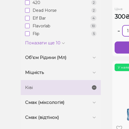
420
2
Ціна:
Dead Horse
2
300
Elf Bar
4
Flavorlab
10
-
Flip
5
Показати ще 10
Об'єм Рідини (Мл)
У ная
Міцність
Ківі
Смак (міксологія)
Смак (відтінок)