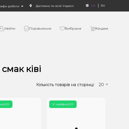
UA
RU
Доставка по всій Україні
рафік роботи:
Увійти
Порівняння
Вибране
Кошик
смак ківі
Кількість товарів на сторінці:
20
ності
У наявності