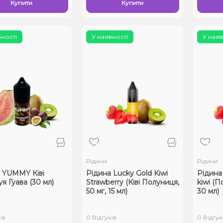
Купити
Купити
вності
У наявності
У наяв
Рідини
Рідини
 YUMMY Ківі
Рідина Lucky Gold Kiwi
Рідина 
я Гуава (30 мл)
Strawberry (Ківі Полуниця,
kiwi (П
50 мг, 15 мл)
30 мл)
ів
0 Відгуків
0 Відгук