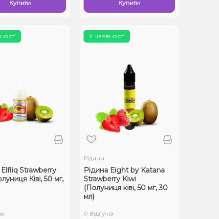
Купити
Купити
ності
У наявності
Рідини
Elfliq Strawberry
Рідина Eight by Katana
олуниця Ківі, 50 мг,
Strawberry Kiwi
(Полуниця ківі, 50 мг, 30
мл)
ів
0 Відгуків