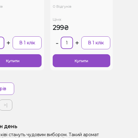
полуниці, 50 мг, 30 мл)
ів
0 Відгуків
Ціна:
299₴
+
-
+
В 1 клік
В 1 клік
Купити
Купити
рів
>|
ен день
 ківі стануть чудовим вибором. Такий аромат