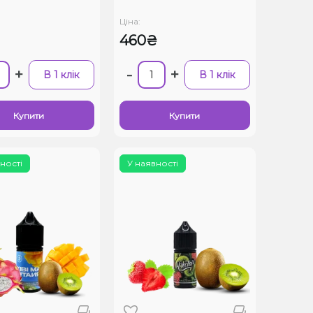
Ціна:
460₴
+
-
+
В 1 клік
В 1 клік
Купити
Купити
ності
У наявності