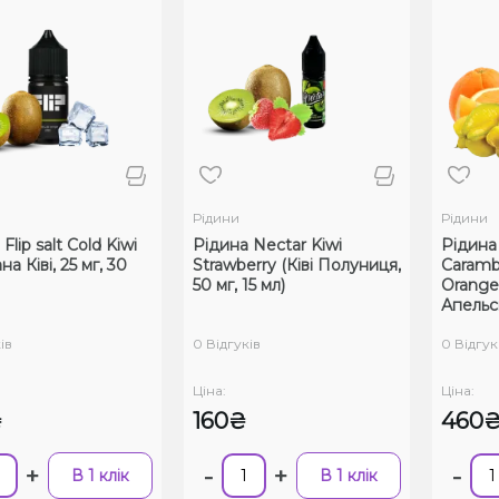
Рідини
Рідини
Flip salt Cold Kiwi
Рідина Nectar Kiwi
Рідина
а Ківі, 25 мг, 30
Strawberry (Ківі Полуниця,
Caramb
50 мг, 15 мл)
Orange
Апельси
ів
0 Відгуків
0 Відгук
Ціна:
Ціна:
₴
160₴
460
+
-
+
-
В 1 клік
В 1 клік