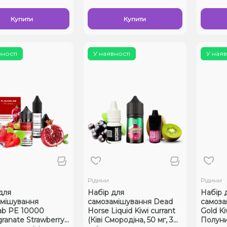
Купити
Купити
вності
У наявності
У наяв
Рідини
Рідини
для
Набір для
Набір 
мішування
самозамішування Dead
самоза
lab PE 10000
Horse Liquid Kiwi currant
Gold Ki
anate Strawberry
(Ківі Смородіна, 50 мг, 30
Полуниц