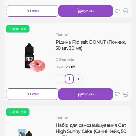
В 1 клік
Купити
У наявності
Рідини
Рідина Flip salt DONUT (Пончик,
50 мг, 30 мл)
0 Відгуків
250₴
Ціна:
-
+
В 1 клік
Купити
У наявності
Рідини
Набір для самозамішування Get
High Sunny Cake (Санні Кейк, 50