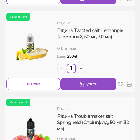
У наявності
Рідини
Рідина Twisted salt Lemonpie
(Лемонпай, 50 мг, 30 мл)
0 Відгуків
250₴
Ціна:
-
+
В 1 клік
Купити
У наявності
Рідини
Рідина Troublemaker salt
Springfield (Спрінгфілд, 50 мг, 30
мл)
0 Відгуків