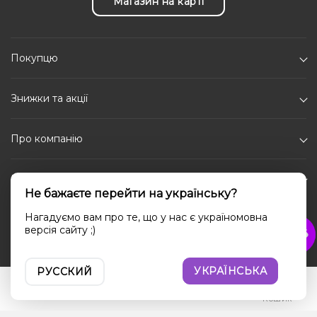
Магазин на карті
Покупцю
Знижки та акції
Про компанію
Каталог
Не бажаєте перейти на українську?
Соціальні мережі
Нагадуємо вам про те, що у нас є україномовна
версія сайту ;)
УКРАЇНСЬКА
РУССКИЙ
Увійти
Порівняння
Вибране
Кошик