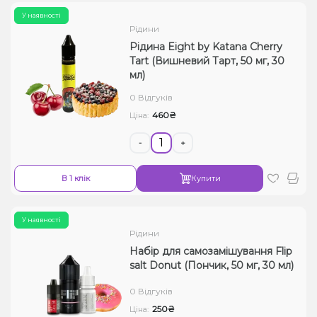
У наявності
Рідини
Рідина Eight by Katana Cherry
Tart (Вишневий Тарт, 50 мг, 30
мл)
0 Відгуків
460₴
Ціна:
-
+
В 1 клік
Купити
У наявності
Рідини
Набір для самозамішування Flip
salt Donut (Пончик, 50 мг, 30 мл)
0 Відгуків
250₴
Ціна: