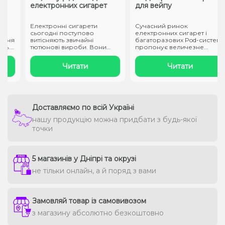
електронних сигарет
для вейпу
Електронні сигарети
Сучасний ринок
сьогодні поступово
електронних сигарет і
ння
витісняють звичайні
багаторазових Pod-систем
.
тютюнові вироби. Вони
пропонує величезне
заправляються спеці..
різноманіття смаків..
Читати
Читати
Доставляємо по всій Україні
нашу продукцію можна придбати з будь-якої
точки
5 магазинів у Дніпрі та окрузі
не тільки онлайн, а й поряд з вами
Замовляй товар із самовивозом
з магазину абсолютно безкоштовно