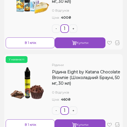
мг, 30 мл)
0 Відгуків
400₴
Ціна:
-
+
В 1 клік
Купити
У наявності
Рідини
Рідина Eight by Katana Chocolate
Brownie (Шоколадний Брауні, 50
мг, 30 мл)
0 Відгуків
460₴
Ціна:
-
+
В 1 клік
Купити