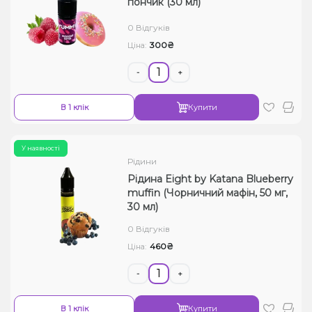
пончик (30 мл)
Рідини для електронних сигарет
0 Відгуків
300₴
Ціна:
Подарункові набори
-
+
Уцінка
В 1 клік
Купити
У наявності
Рідини
Рідина Eight by Katana Blueberry
muffin (Чорничний мафін, 50 мг,
30 мл)
0 Відгуків
460₴
Ціна:
-
+
В 1 клік
Купити