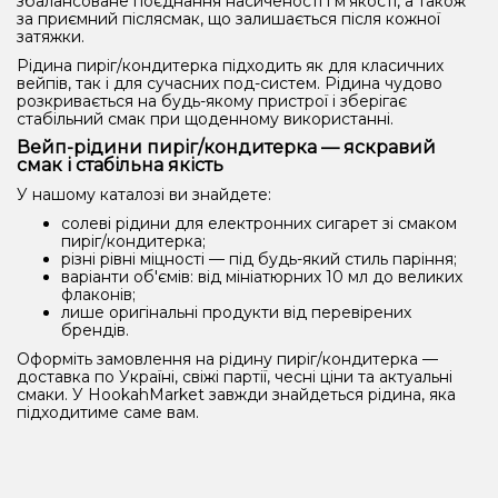
збалансоване поєднання насиченості і м’якості, а також
за приємний післясмак, що залишається після кожної
затяжки.
Рідина пиріг/кондитерка підходить як для класичних
вейпів, так і для сучасних под-систем. Рідина чудово
розкривається на будь-якому пристрої і зберігає
стабільний смак при щоденному використанні.
Вейп-рідини пиріг/кондитерка — яскравий
смак і стабільна якість
У нашому каталозі ви знайдете:
солеві рідини для електронних сигарет зі смаком
пиріг/кондитерка;
різні рівні міцності — під будь-який стиль паріння;
варіанти об'ємів: від мініатюрних 10 мл до великих
флаконів;
лише оригінальні продукти від перевірених
брендів.
Оформіть замовлення на рідину пиріг/кондитерка —
доставка по Україні, свіжі партії, чесні ціни та актуальні
смаки. У HookahMarket завжди знайдеться рідина, яка
підходитиме саме вам.