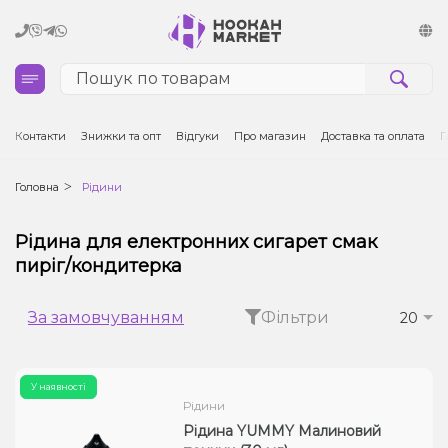
Кальяни
Контакти
Знижки та опт
Відгуки
Про магазин
Доставка та оплата
Г
Тютюн для кальяну та кальянні суміші
Головна
Рідини
Вугілля для кальяну
Рідина для електронних сигарет смак
пиріг/кондитерка
Чаші для кальяну
За замовчуванням
Фільтри
20
Аксесуари для кальяну
Електронні сигарети (POD)
У наявності
Рідини
Комплектуючі для POD
Рідина YUMMY Малиновий