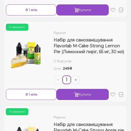
В 1 клік
Купити
У наявності
Рідини
Набір для самозамішування
Flavorlab M-Cake Strong Lemon
Pie (Лимонний пиріг, 65 мг, 30 мл)
0 Відгуків
249₴
Ціна:
-
+
В 1 клік
Купити
У наявності
Рідини
Набір для самозамішування
Flavorlab M-Cake Strong Apple pie