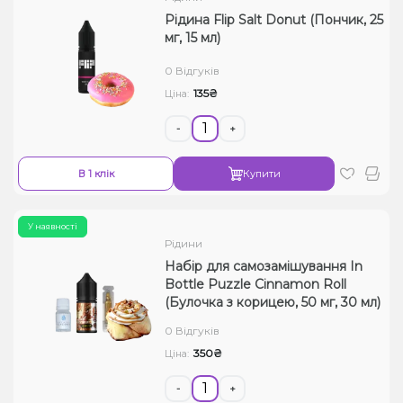
Рідина Flip Salt Donut (Пончик, 25
мг, 15 мл)
0 Відгуків
135₴
Ціна:
-
+
В 1 клік
Купити
У наявності
Рідини
Набір для самозамішування In
Bottle Puzzle Cinnamon Roll
(Булочка з корицею, 50 мг, 30 мл)
0 Відгуків
350₴
Ціна:
-
+