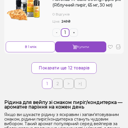
(Яблучний пиріг, 65 мг, 30 мл)
0 Відгуків
249₴
Ціна:
-
+
В 1 клік
Купити
Показати ще 12 товарів
1
2
>
>|
Рідина для вейпу зі смаком пиріг/кондитерка —
ароматне паріння на кожен день
Якщо ви шукаєте рідину з яскравим і запам'ятовуваним
смаком, рідини пиріг/кондитерка стануть чудовим
вибором. Такий аромат популярний серед вейперів за