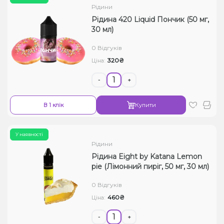
Рідини
Рідина 420 Liquid Пончик (50 мг,
30 мл)
0 Відгуків
320₴
Ціна:
-
+
В 1 клік
Купити
У наявності
Рідини
Рідина Eight by Katana Lemon
pie (Лімонний пиріг, 50 мг, 30 мл)
0 Відгуків
460₴
Ціна:
-
+