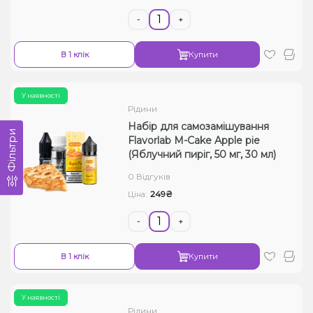
-
+
В 1 клік
Купити
У наявності
Рідини
Набір для самозамішування
Фільтри
Flavorlab M-Cake Apple pie
(Яблучний пиріг, 50 мг, 30 мл)
0 Відгуків
249₴
Ціна:
-
+
В 1 клік
Купити
У наявності
Рідини