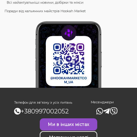
Всі найактуальніші новини, добірки та мікси
Поради від кальянних майстрів Hookah Market
Месенджери
Телефон для зв'язку з усіх питань
+380997002052
Ми в інших містах