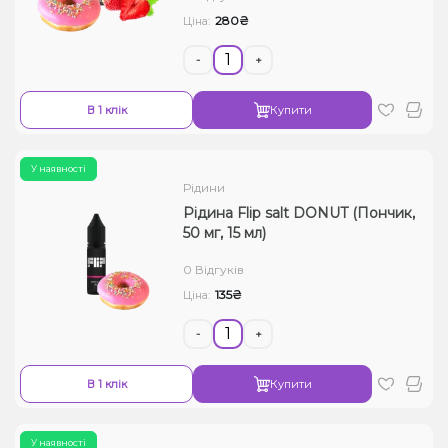
280₴
Ціна:
-
+
В 1 клік
Купити
У наявності
Рідини
Рідина Flip salt DONUT (Пончик,
50 мг, 15 мл)
0 Відгуків
135₴
Ціна:
-
+
В 1 клік
Купити
У наявності