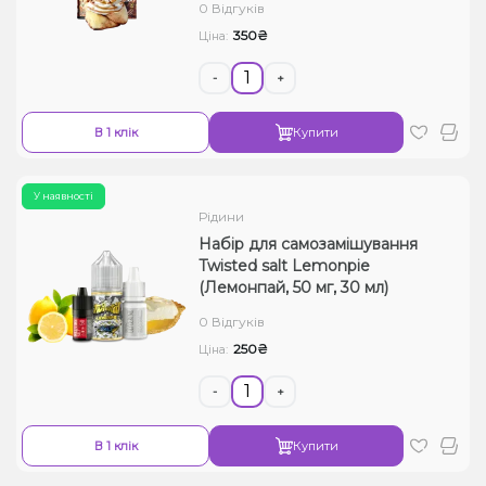
0 Відгуків
350₴
Ціна:
-
+
В 1 клік
Купити
У наявності
Рідини
Набір для самозамішування
Twisted salt Lemonpie
(Лемонпай, 50 мг, 30 мл)
0 Відгуків
250₴
Ціна:
-
+
В 1 клік
Купити