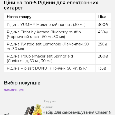
Ціни на Топ-5 Рідини для електронних
сигарет
Назва товару
Ціна
Рідина YUMMY Малиновий пончик (30 мл)
300₴
Рідина Eight by Katana Blueberry muffin
460₴
(Чорничний мафін, 50 мг, 30 мл)
Рідина Twisted salt Lemonpie (Лемонпай, 50
250₴
мг, 30 мл)
Рідина Troublemaker salt Springfield
280₴
(Спрінгфілд, 50 мг, 30 мл)
Рідина Flip salt DONUT (Пончик, 50 мг, 15 мл)
135₴
Вибір покупців
Дивитись усе
1 Відгуків
Рідини
Набір для самозамішування Chaser Mix
)