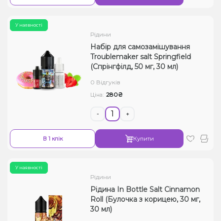
У наявності
Рідини
Набір для самозамішування
Troublemaker salt Springfield
(Спрінгфілд, 50 мг, 30 мл)
0 Відгуків
280₴
Ціна:
-
+
В 1 клік
Купити
У наявності
Рідини
Рідина In Bottle Salt Cinnamon
Roll (Булочка з корицею, 30 мг,
30 мл)