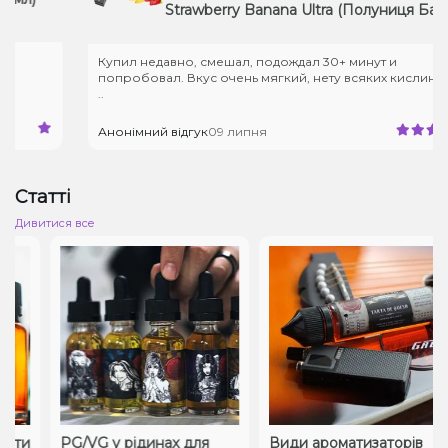
Strawberry Banana Ultra (Полуниця Банан,
50 мг, 30 мл)
Купил недавно, смешал, подождал 30+ минут и
попробовал. Вкус очень мягкий, нету всяких кислинок, и
..
Анонімний відгук
09 липня
Статті
Дивитися все
ати
PG/VG у рідинах для
Види ароматизаторів