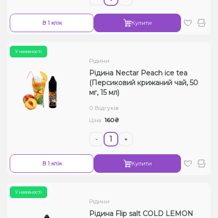
В 1 клік
Купити
У наявності
Рідини
Рідина Nectar Peach ice tea
(Персиковий крижаний чай, 50
мг, 15 мл)
0 Відгуків
160₴
Ціна:
-
+
В 1 клік
Купити
У наявності
Рідини
Рідина Flip salt COLD LEMON