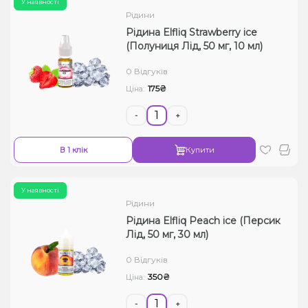
У наявності
Рідини
Рідина Elfliq Strawberry ice
(Полуниця Лід, 50 мг, 10 мл)
0 Відгуків
175₴
Ціна:
-
+
В 1 клік
Купити
У наявності
Рідини
Рідина Elfliq Peach ice (Персик
Лід, 50 мг, 30 мл)
0 Відгуків
350₴
Ціна:
-
+