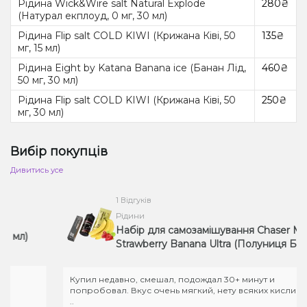
Рідина Wick&Wire salt Natural Explode
280₴
(Натурал екплоуд, 0 мг, 30 мл)
Рідина Flip salt COLD KIWI (Крижана Ківі, 50
135₴
мг, 15 мл)
Рідина Eight by Katana Banana ice (Банан Лід,
460₴
50 мг, 30 мл)
Рідина Flip salt COLD KIWI (Крижана Ківі, 50
250₴
мг, 30 мл)
Вибір покупців
Дивитись усе
1 Відгуків
Рідини
Набір для самозамішування Chaser Mix
л)
Strawberry Banana Ultra (Полуниця Банан,
50 мг, 30 мл)
Купил недавно, смешал, подождал 30+ минут и
попробовал. Вкус очень мягкий, нету всяких кислинок, и
..