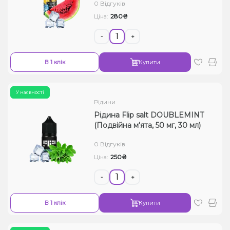
0 Відгуків
280₴
Ціна:
-
+
В 1 клік
Купити
У наявності
Рідини
Рідина Flip salt DOUBLEMINT
(Подвійна м'ята, 50 мг, 30 мл)
0 Відгуків
250₴
Ціна:
-
+
В 1 клік
Купити