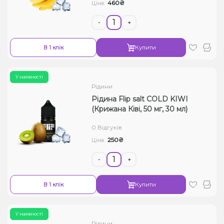
460₴
Ціна:
-
+
В 1 клік
Купити
У наявності
Рідини
Рідина Flip salt COLD KIWI
(Крижана Ківі, 50 мг, 30 мл)
0 Відгуків
250₴
Ціна:
-
+
В 1 клік
Купити
У наявності
Рідини