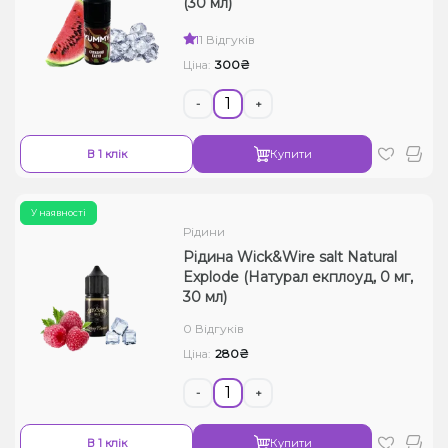
(30 мл)
Рідини для електронних сигарет
1
1 Відгуків
300₴
Ціна:
Подарункові набори
-
+
Уцінка
В 1 клік
Купити
У наявності
Рідини
Рідина Wick&Wire salt Natural
Explode (Натурал екплоуд, 0 мг,
30 мл)
0 Відгуків
280₴
Ціна:
-
+
В 1 клік
Купити