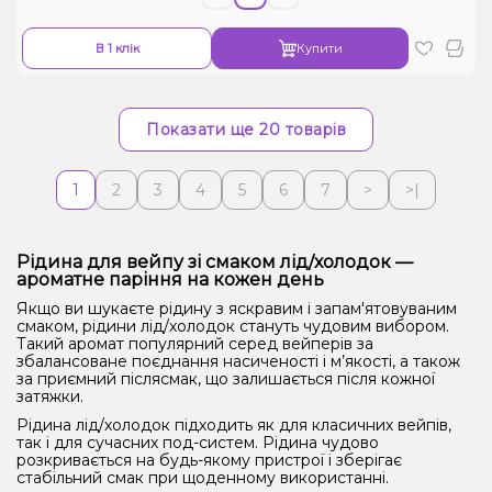
В 1 клік
Купити
Показати ще 20 товарів
1
2
3
4
5
6
7
>
>|
Рідина для вейпу зі смаком лід/холодок —
ароматне паріння на кожен день
Якщо ви шукаєте рідину з яскравим і запам'ятовуваним
смаком, рідини лід/холодок стануть чудовим вибором.
Такий аромат популярний серед вейперів за
збалансоване поєднання насиченості і м’якості, а також
за приємний післясмак, що залишається після кожної
затяжки.
Рідина лід/холодок підходить як для класичних вейпів,
так і для сучасних под-систем. Рідина чудово
розкривається на будь-якому пристрої і зберігає
стабільний смак при щоденному використанні.