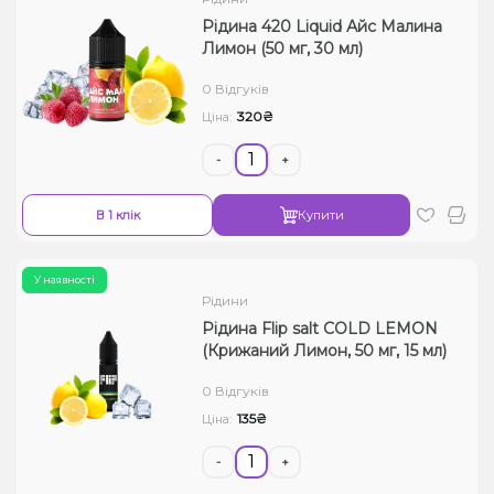
Рідина 420 Liquid Айс Малина
Лимон (50 мг, 30 мл)
0 Відгуків
320₴
Ціна:
-
+
В 1 клік
Купити
У наявності
Рідини
Рідина Flip salt COLD LEMON
(Крижаний Лимон, 50 мг, 15 мл)
0 Відгуків
135₴
Ціна:
-
+