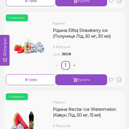
В 1 клік
Купити
У наявності
Рідини
Рідина Elfliq Strawberry ice
(Полуниця Лід, 50 мг, 30 мл)
Фільтри
0 Відгуків
350₴
Ціна:
-
+
В 1 клік
Купити
У наявності
Рідини
Рідина Nectar Ice Watermelon
(Кавун Лід, 50 мг, 15 мл)
0 Відгуків