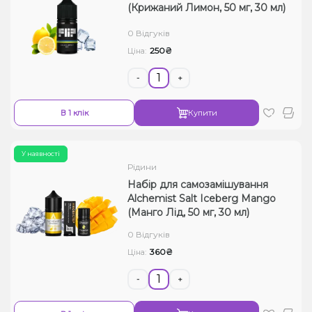
(Крижаний Лимон, 50 мг, 30 мл)
0 Відгуків
250₴
Ціна:
-
+
В 1 клік
Купити
У наявності
Рідини
Набір для самозамішування
Alchemist Salt Iceberg Mango
(Манго Лід, 50 мг, 30 мл)
0 Відгуків
360₴
Ціна:
-
+