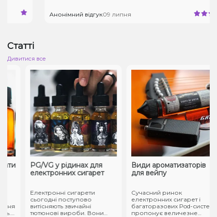
Анонімний відгук
09 липня
Статті
Дивитися все
ати
PG/VG у рідинах для
Види ароматизаторів
електронних сигарет
для вейпу
Електронні сигарети
Сучасний ринок
сьогодні поступово
електронних сигарет і
ння
витісняють звичайні
багаторазових Pod-систем
ь.
тютюнові вироби. Вони
пропонує величезне