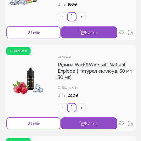
160₴
Ціна:
-
+
В 1 клік
Купити
У наявності
Рідини
Рідина Wick&Wire salt Natural
Explode (Натурал екплоуд, 50 мг,
30 мл)
0 Відгуків
280₴
Ціна:
-
+
В 1 клік
Купити