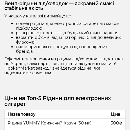
Вейп-рідини лід/холодок — яскравий смак і
стабільна якість
У нашому каталозі ви знайдете:
солеві рідини для електронних сигарет зі смаком
лід/холодок;
різні рівні міцності — під будь-який стиль паріння;
варіанти об'ємів: від мініатюрних 10 мл до великих
флаконів;
лише оригінальні продукти від перевірених
брендів.
Оформіть замовлення на рідину лід/холодок — доставка
по Україні, свіжі партії, чесні ціни та актуальні смаки. У
HookahMarket завжди знайдеться рідина, яка
підходитиме саме вам.
Ціни на Топ-5 Рідини для електронних
сигарет
Назва товару
Ціна
Рідина YUMMY Крижаний Кавун (30 мл)
300₴